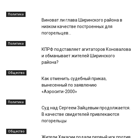
Политика
Виноват ли глава Ширинского района в
низком качестве построенных для
погорельцев...
Политика
КПРФ подставляет агитаторов Коновалова
и обманывает жителей Ширинского
района?
Общество
Как отменить судебный приказ,
вынесенный по заявлению
«Аэросити-2000»
Политика
Суд над Сергеем Зайцевым продолжается.
В качестве свидетелей привлекаются
погорельцы
Общество
Жители Хакасии подали первый иск против