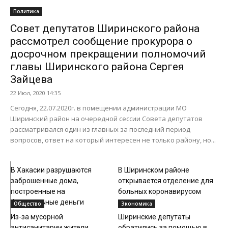
Политика
Совет депутатов Ширинского района
рассмотрел сообщение прокурора о
досрочном прекращении полномочий
главы Ширинского района Сергея
Зайцева
22 Июл, 2020 14:35
Сегодня, 22.07.2020г. в помещении администрации МО
Ширинский район на очередной сессии Совета депутатов
рассматривался один из главных за последний период
вопросов, ответ на который интересен не только району, но...
Общество
Общество
В Хакасии разрушаются
В Ширинском районе
заброшенные дома,
открывается отделение для
построенные на
больных коронавирусом
федеральные деньги
Общество
Экономика
Из-за мусорной
Ширинские депутаты
антисанитарии жители
обратились за помощью в