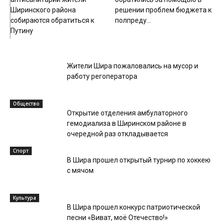
Ширинского района
решении проблем бюджета к
собираются обратиться к
полпреду...
Путину
Общество
Жители Шира пожаловались на мусор и
работу регоператора
Общество
Открытие отделения амбулаторного
гемодиализа в Ширинском районе в
очередной раз откладывается
Спорт
В Шира прошел открытый турнир по хоккею
с мячом
Культура
В Шира прошел конкурс патриотической
песни «Виват, моё Отечество!»