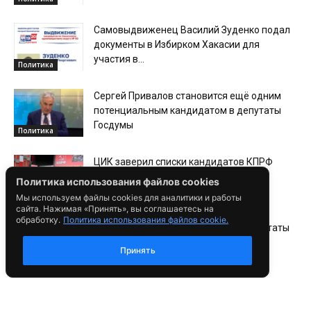
Самовыдвиженец Василий Зуденко подал
документы в Избирком Хакасии для
участия в...
Политика
Сергей Привалов становится ещё одним
потенциальным кандидатом в депутаты
Госдумы
Политика
ЦИК заверил списки кандидатов КПРФ
на выборы в Госдуму
Политика использования файлов cookies
Политика
Мы используем файлы cookies для аналитики и работы
сайта. Нажимая «Принять», вы соглашаетесь на
обработку.
Политика использования файлов cookie.
Как среди мыслей кандидатов в депутаты
Госдумы от Хакасии найти стоящие
Принять
Политика
Михаил Молчанов подал документы в
Избирком для регистрации кандидатом на