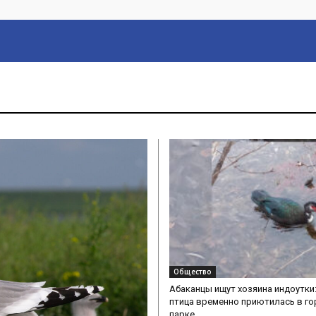
Общество
Абаканцы ищут хозяина индоутки
птица временно приютилась в г
парке