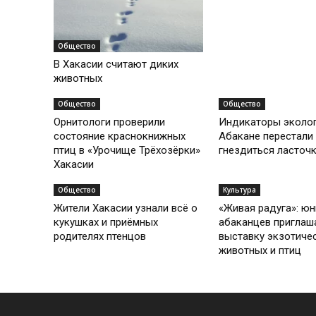
Общество
В Хакасии считают диких
животных
Общество
Общество
Орнитологи проверили
Индикаторы эколог
состояние краснокнижных
Абакане перестали
птиц в «Урочище Трёхозёрки»
гнездиться ласточ
Хакасии
Общество
Культура
Жители Хакасии узнали всё о
«Живая радуга»: ю
кукушках и приёмных
абаканцев приглаш
родителях птенцов
выставку экзотиче
животных и птиц