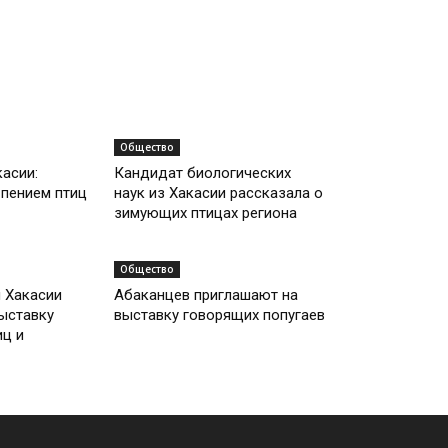
Общество
касии:
Кандидат биологических
 пением птиц
наук из Хакасии рассказала о
зимующих птицах региона
Общество
й Хакасии
Абаканцев приглашают на
ыставку
выставку говорящих попугаев
иц и