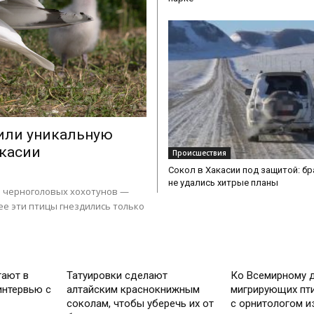
жили уникальную
касии
Происшествия
Сокол в Хакасии под защитой: б
не удались хитрые планы
я черноголовых хохотунов —
ее эти птицы гнездились только
Общество
Общество
тают в
Татуировки сделают
Ко Всемирному 
интервью с
алтайским краснокнижным
мигрирующих пти
соколам, чтобы уберечь их от
с орнитологом и