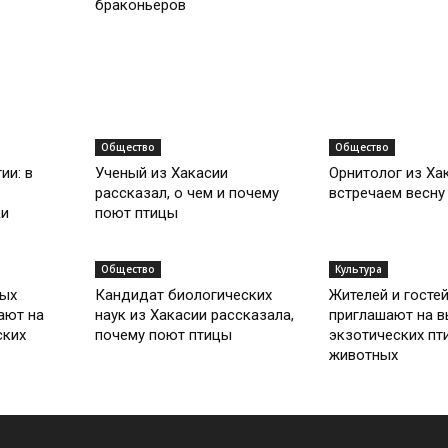
браконьеров
Общество
Общество
ии: в
Ученый из Хакасии
Орнитолог из Ха
рассказал, о чем и почему
встречаем весну
ки
поют птицы
Общество
Культура
ных
Кандидат биологических
Жителей и госте
ают на
наук из Хакасии рассказала,
приглашают на в
ских
почему поют птицы
экзотических пт
животных