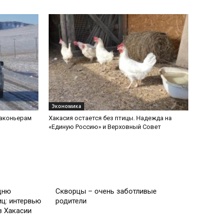
Экономика
раконьерам
Хакасия остается без птицы. Надежда на
«Единую Россию» и Верховный Совет
Общество
дню
Скворцы – очень заботливые
ц: интервью
родители
з Хакасии