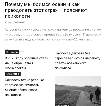
Почему мы боимся осени и как
преодолеть этот страх — поясняют
психологи
30 Авг, 2025 0:00
Август в Хакасии совсем не похож на теплое прощание с летом
— скорее, он торопливо передает эстафету осени. И даже если
за окном все еще колеблются приветливые +20, многие...
Общество
В России
Как после декрета без
В 2023 году россияне стали
стресса вернуться на работу:
чаще обращаться
советы абаканского
к психологам
психолога
Общество
Как воспитать в ребенке
творческую личность –
мнение абаканского
психолога
Общество