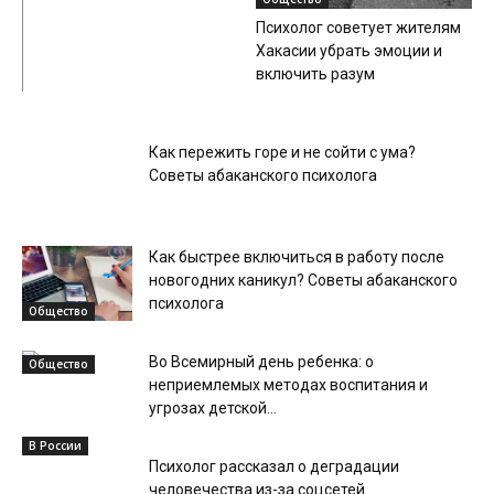
Психолог советует жителям
Хакасии убрать эмоции и
включить разум
Общество
Как пережить горе и не сойти с ума?
Советы абаканского психолога
Как быстрее включиться в работу после
новогодних каникул? Советы абаканского
психолога
Общество
Во Всемирный день ребенка: о
Общество
неприемлемых методах воспитания и
угрозах детской...
В России
Психолог рассказал о деградации
человечества из-за соцсетей