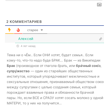
2
КОММЕНТАРИЕВ
старее
Алексей
4 лет назад
Тема ни о чЁм.. Если ОНИ хотят, будет семья.. Если
кому-то, что-то надо буде БРАК… Брак — из Википедии
Брак
(производное от глагола
брать
, или
бра́чный сою́з
,
супру́жество
— один из старейших общественных
институтов, который упорядочивает межличностные и
сексуальные отношения
, признаваемый обществом союз
между супругами с целью создания семьи, который
порождает взаимные права и обязанности брачной
пары. Но, если ВСЕ и СРАЗУ хотят сосать молоко у одной
МАТЕРИ, то у них на получится…