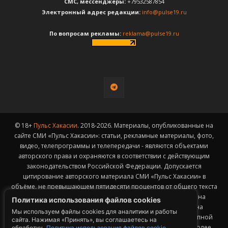
CМС, мессенджеры:
+79532587854
Электронный адрес редакции:
info@pulse19.ru
По вопросам рекламы:
reklama@pulse19.ru
© 18+
Пульс Хакасии
. 2018-2026. Материалы, опубликованные на
сайте СМИ «Пульс Хакасии»: статьи, рекламные материалы, фото,
видео, телепрограммы и телепередачи - являются объектами
авторского права и охраняются в соответствии с действующим
законодательством Российской Федерации. Допускается
цитирование авторского материала СМИ «Пульс Хакасии» в
объёме, не превышающем пятидесяти процентов от общего текста
публикации с обязательным размещением гиперссылки на
Политика использования файлов cookies
страницу заимствования материала. Гиперссылка должна
Мы используем файлы cookies для аналитики и работы
размещаться в тексте цитируемого материала и быть доступной
сайта. Нажимая «Принять», вы соглашаетесь на
для индексации поисковыми системами. Заимствование более
обработку.
Политика использования файлов cookie.