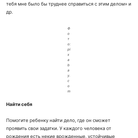
тебя мне было бы труднее справиться с этим делом» и
др.
Ф
о
т
о:
pi
x
a
b
a
y.
c
o
m
Найти себя
Помогите ребенку найти дело, где он сможет
проявить свои задатки. У каждого человека от
рождения есть некие врожденные, устойчивые