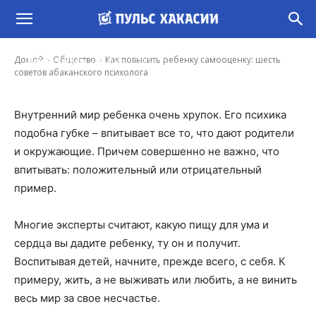
Как повысить ребенку самооценку: шесть
советов абаканского психолога
-
Домой
Общество
Как повысить ребенку самооценку: шесть
Ирина Гусева
25 Июл, 2021 13:31
советов абаканского психолога
Внутренний мир ребенка очень хрупок. Его психика
подобна губке – впитывает все то, что дают родители
и окружающие. Причем совершенно не важно, что
впитывать: положительный или отрицательный
пример.
Многие эксперты считают, какую пищу для ума и
сердца вы дадите ребенку, ту он и получит.
Воспитывая детей, начните, прежде всего, с себя. К
примеру, жить, а не выживать или любить, а не винить
весь мир за свое несчастье.