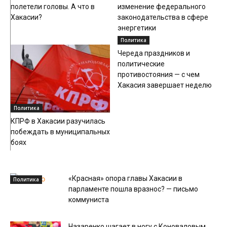
полетели головы. А что в
изменение федерального
Хакасии?
законодательства в сфере
энергетики
Политика
Череда праздников и
политические
противостояния — с чем
Хакасия завершает неделю
Политика
КПРФ в Хакасии разучилась
побеждать в муниципальных
боях
«Красная» опора главы Хакасии в
Политика
парламенте пошла вразнос? — письмо
коммуниста
Назаренко шагает в ногу с Коноваловым