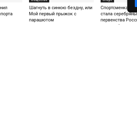
нил
Шагнуть в синюю бездну, или
Спортсменка из 
спорта
Мой первый прыжок с
стала серебрян
парашютом
первенства Росс
пауэрлифтингу
о регистрации СМИ:
серия Эл № ФС77-75058 от 22.02.2019 выдано
ральной службой по надзору в сфере связи, информационных
ологий и массовых коммуникаций
дитель СМИ:
ООО «Пульс Хакасии»
с редакции:
Хакасия, д. Чапаево, ул. Абаканская, 52
ный редактор:
Мяхар Татьяна Ивановна
фон редакции:
+79532587854
 мессенджеры:
+79532587854
тронный адрес редакции:
info@pulse19.ru
опросам рекламы:
reklama@pulse19.ru