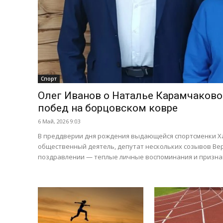
Спорт
Олег Иванов о Наталье Карамчаково
побед на борцовском ковре
6 Май, 2026 9:03
В преддверии дня рождения выдающейся спортсменки Ха
общественный деятель, депутат нескольких созывов Вер
поздравлении — теплые личные воспоминания и признан