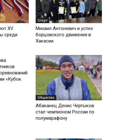
Спорт
уют XV
Михаил Антоневич и успех
ры среди
борцовского движения в
Хакасии
ова
тников
соревнований
ам «Кубок
Общество
Абаканец Денис Чертыков
стал чемпионом России по
полумарафону