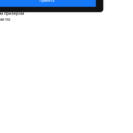
Принять
Хакасии
ым призером
ии по