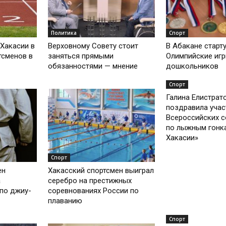
Политика
Спорт
Хакасии в
Верховному Совету стоит
В Абакане старт
тсменов в
заняться прямыми
Олимпийские иг
обязанностями — мнение
дошкольников
Спорт
Галина Елистрат
поздравила учас
Всероссийских 
по лыжным гонк
Хакасии»
Спорт
ен
Хакасский спортсмен выиграл
а
серебро на престижных
 по джиу-
соревнованиях России по
плаванию
Спорт