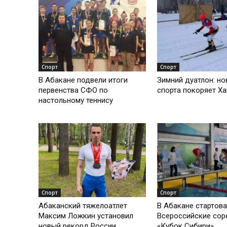
Спорт
Спорт
В Абакане подвели итоги
Зимний дуатлон: но
первенства СФО по
спорта покоряет Х
настольному теннису
Спорт
Спорт
Абаканский тяжелоатлет
В Абакане стартов
Максим Ложкин установил
Всероссийские сор
новый рекорд России
«Кубок Сибири»