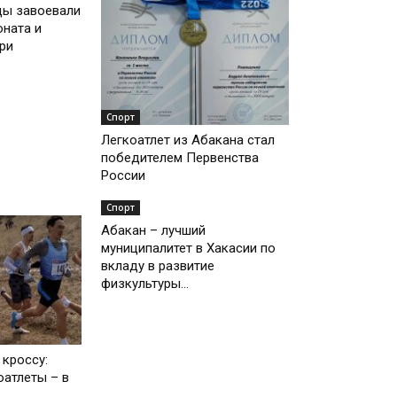
цы завоевали
оната и
ри
Спорт
Легкоатлет из Абакана стал
победителем Первенства
России
Спорт
Абакан – лучший
муниципалитет в Хакасии по
вкладу в развитие
физкультуры...
 кроссу:
оатлеты – в