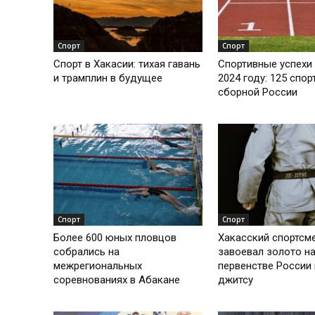
Спорт
Спорт
Спорт в Хакасии: тихая гавань
Спортивные успехи 
и трамплин в будущее
2024 году: 125 спор
сборной России
Спорт
Спорт
Более 600 юных пловцов
Хакасский спортсм
собрались на
завоевал золото н
межрегиональных
первенстве России
соревнованиях в Абакане
джитсу