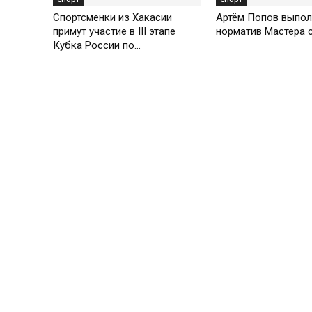
Спортсменки из Хакасии
Артём Попов выпол
примут участие в III этапе
норматив Мастера 
Кубка России по...
Св-в
Феде
техн
Учре
Адре
Глав
Теле
CМС,
Элек
По в