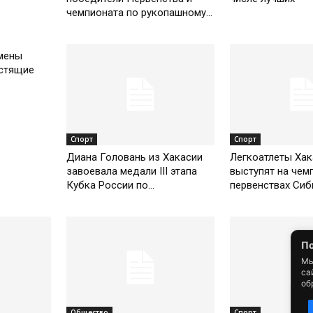
чемпионата по рукопашному...
мены
стящие
Спорт
Спорт
Диана Головань из Хакасии
Легкоатлеты Хак
завоевала медали III этапа
выступят на чем
Кубка России по...
первенствах Сиб
По
Мы
са
об
Общество
Спорт