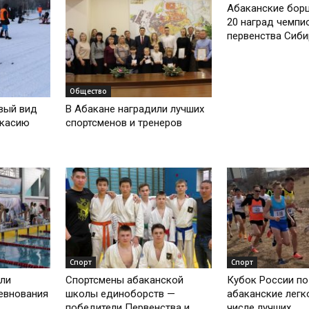
Абаканские бор
20 наград чемпи
первенства Сиби
Общество
вый вид
В Абакане наградили лучших
акасию
спортсменов и тренеров
Спорт
Спорт
али
Спортсмены абаканской
Кубок России по
евнования
школы единоборств —
абаканские легк
победители Первенства и
числе лучших