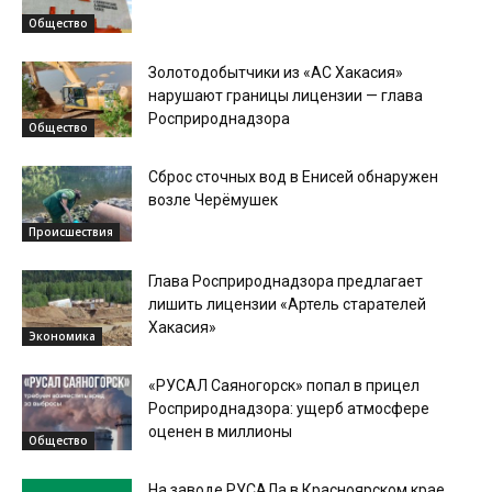
Общество
Золотодобытчики из «АС Хакасия»
нарушают границы лицензии — глава
Росприроднадзора
Общество
Сброс сточных вод в Енисей обнаружен
возле Черёмушек
Происшествия
Глава Росприроднадзора предлагает
лишить лицензии «Артель старателей
Хакасия»
Экономика
«РУСАЛ Саяногорск» попал в прицел
Росприроднадзора: ущерб атмосфере
оценен в миллионы
Общество
На заводе РУСАЛа в Красноярском крае