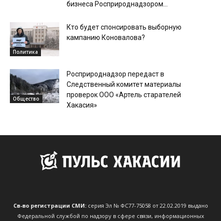
бизнеса Росприроднадзором...
Кто будет спонсировать выборную
кампанию Коновалова?
Политика
Росприроднадзор передаст в
Следственный комитет материалы
проверок ООО «Артель старателей
Общество
Хакасия»
Св-во регистрации СМИ:
серия Эл № ФС77-75058 от 22.02.2019 выдано
Федеральной службой по надзору в сфере связи, информационных