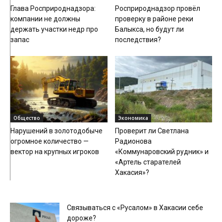
Глава Росприроднадзора:
Росприроднадзор провёл
компании не должны
проверку в районе реки
держать участки недр про
Балыкса, но будут ли
запас
последствия?
Общество
Экономика
Нарушений в золотодобыче
Проверит ли Светлана
огромное количество —
Радионова
вектор на крупных игроков
«Коммунаровский рудник» и
«Артель старателей
Хакасия»?
Связываться с «Русалом» в Хакасии себе
дороже?