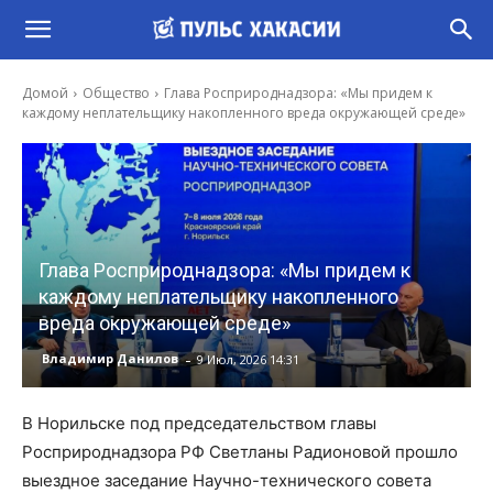
Домой
Общество
Глава Росприроднадзора: «Мы придем к
каждому неплательщику накопленного вреда окружающей среде»
Глава Росприроднадзора: «Мы придем к
каждому неплательщику накопленного
вреда окружающей среде»
-
Владимир Данилов
9 Июл, 2026 14:31
В Норильске под председательством главы
Росприроднадзора РФ Светланы Радионовой прошло
выездное заседание Научно-технического совета