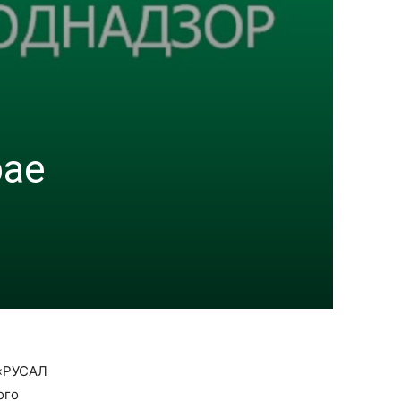
рае
 «РУСАЛ
ого