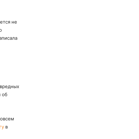
ется не
о
аписала
 вредных
 об
совсем
гу
в