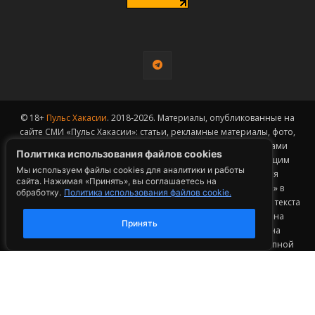
© 18+
Пульс Хакасии
. 2018-2026. Материалы, опубликованные на
сайте СМИ «Пульс Хакасии»: статьи, рекламные материалы, фото,
видео, телепрограммы и телепередачи - являются объектами
Политика использования файлов cookies
авторского права и охраняются в соответствии с действующим
Мы используем файлы cookies для аналитики и работы
законодательством Российской Федерации. Допускается
сайта. Нажимая «Принять», вы соглашаетесь на
цитирование авторского материала СМИ «Пульс Хакасии» в
обработку.
Политика использования файлов cookie.
объёме, не превышающем пятидесяти процентов от общего текста
публикации с обязательным размещением гиперссылки на
Принять
страницу заимствования материала. Гиперссылка должна
размещаться в тексте цитируемого материала и быть доступной
для индексации поисковыми системами. Заимствование более
50% общего объема материала, опубликованного на сайте СМИ
«Пульс Хакасии», возможно исключительно с письменного
согласия Редакции.