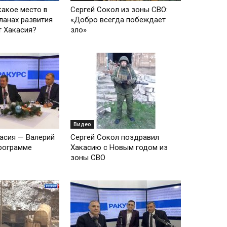
какое место в
Сергей Сокол из зоны СВО:
ланах развития
«Добро всегда побеждает
т Хакасия?
зло»
Видео
касия — Валерий
Сергей Сокол поздравил
рограмме
Хакасию с Новым годом из
зоны СВО