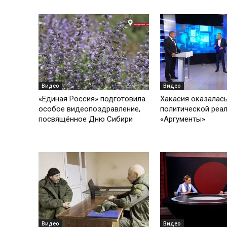
Видео
Видео
«Единая Россия» подготовила
Хакасия оказалась
особое видеопоздравление,
политической реа
посвящённое Дню Сибири
«Аргументы»
Видео
Видео