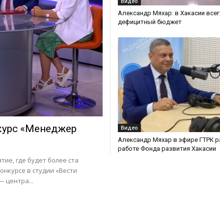
Видео
Александр Мяхар: в Хакасии все
дефицитный бюджет
курс «Менеджер
Видео
Александр Мяхар в эфире ГТРК р
работе Фонда развития Хакасии
тие, где будет более ста
онкурсе в студии «Вести
 центра...