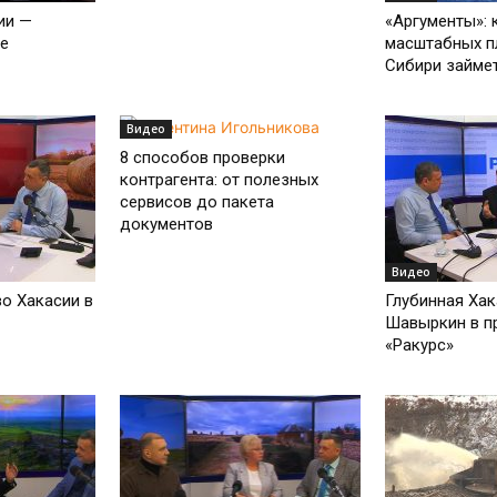
ии —
«Аргументы»: 
ме
масштабных п
Сибири займе
Видео
8 способов проверки
контрагента: от полезных
сервисов до пакета
документов
Видео
о Хакасии в
Глубинная Ха
Шавыркин в п
«Ракурс»