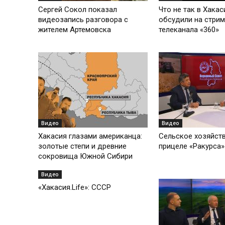
Сергей Сокол показал
Что не так в Хакас
видеозапись разговора с
обсудили на стри
жителем Артемовска
телеканала «360»
Видео
Видео
Хакасия глазами американца:
Сельское хозяйств
золотые степи и древние
прицеле «Ракурса»
сокровища Южной Сибири
Видео
«Хакасия.Life»: СССР