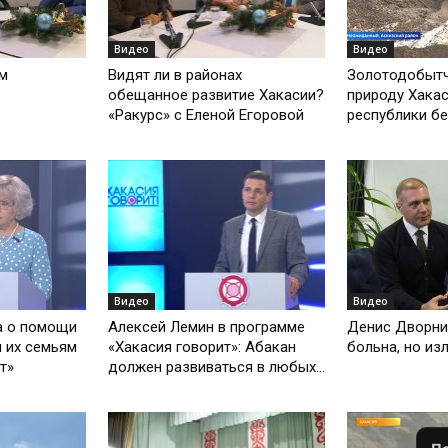
Видео
Видео
ом
Видят ли в районах
Золотодобытч
обещанное развитие Хакасии?
природу Хакас
«Ракурс» с Еленой Егоровой
республики б
Видео
Видео
а о помощи
Алексей Лемин в программе
Денис Дворни
 их семьям
«Хакасия говорит»: Абакан
больна, но из
т»
должен развиваться в любых...