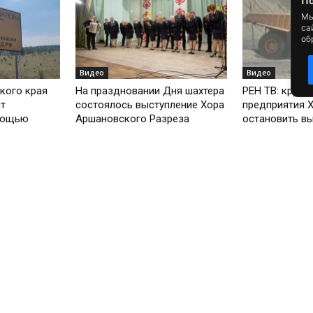
По
Мы
са
об
Видео
Видео
кого края
На праздновании Дня шахтера
РЕН ТВ: крупн
ит
состоялось выступление Хора
предприятия Х
мощью
Аршановского Разреза
остановить вы
Видео
Видео
 программе
Александр Мяхар: Хакасия на
«Хакасия гово
пороге новой политической
Таштыпского 
реальности
Дьяченко о п