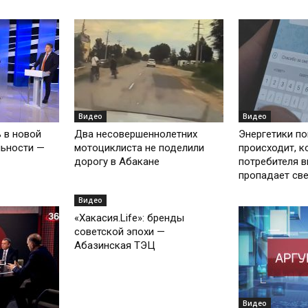
Видео
Видео
 в новой
Два несовершеннолетних
Энергетики по
льности —
мотоциклиста не поделили
происходит, к
дорогу в Абакане
потребителя 
пропадает св
Видео
«Хакасия.Life»: бренды
советской эпохи —
Абазинская ТЭЦ
Видео