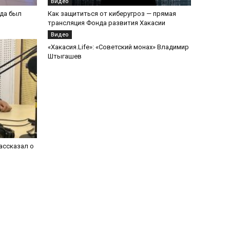
Видео
гда был
Как защититься от киберугроз — прямая
трансляция Фонда развития Хакасии
Видео
«Хакасия.Life»: «Советский монах» Владимир
Штыгашев
ассказал о