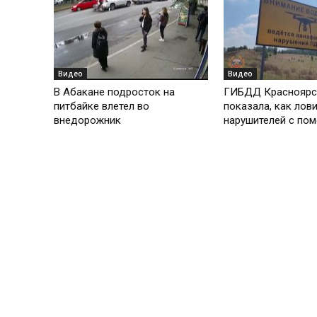
Видео
Видео
В Абакане подросток на
ГИБДД Красноярс
питбайке влетел во
показала, как лов
внедорожник
нарушителей с по
беспилотника
Видео
Видео
Игорь Пономаренко в
Андрей Тенишев в
программе «Хакасия говорит»
«Хакасия говорит»