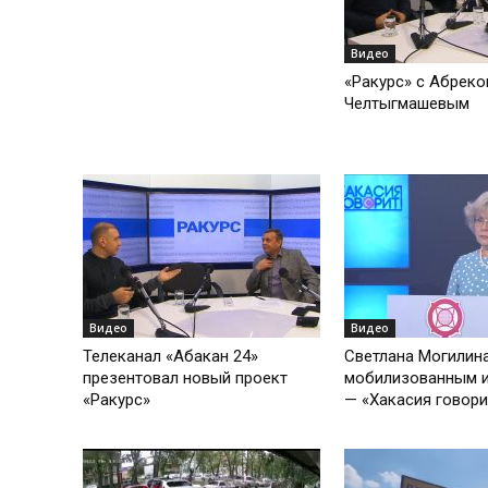
Видео
«Ракурс» с Абрек
Челтыгмашевым
Видео
Видео
Телеканал «Абакан 24»
Светлана Могилин
презентовал новый проект
мобилизованным и
«Ракурс»
— «Хакасия говори