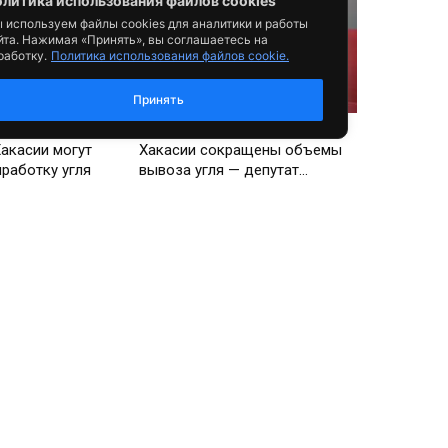
литика использования файлов cookies
 используем файлы cookies для аналитики и работы
йта. Нажимая «Принять», вы соглашаетесь на
работку.
Политика использования файлов cookie.
Принять
Видео
ейшие
Закроются ли разрезы? В
акасии могут
Хакасии сокращены объемы
работку угля
вывоза угля — депутат...
Видео
рит»: Глава
Алексей Лёмин о развитии
района Алексей
Парка культуры и отдыха
роблемах
Абакана