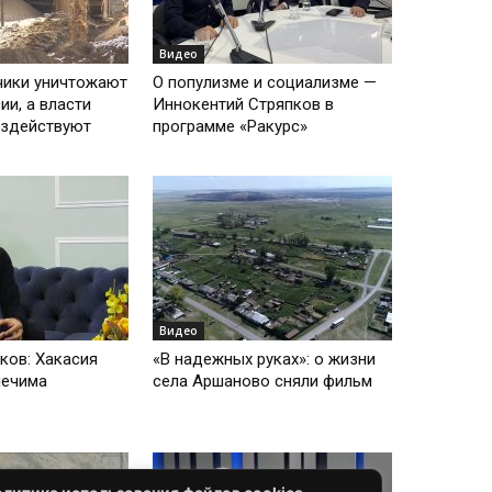
Видео
ики уничтожают
О популизме и социализме —
ии, а власти
Иннокентий Стряпков в
ездействуют
программе «Ракурс»
Видео
ков: Хакасия
«В надежных руках»: о жизни
лечима
села Аршаново сняли фильм