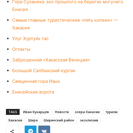
Гора Суханиха: эхо прошлого на берегах могучего
Енисея
Самые главные туристические «пять копеек» —
Хакасия
Улуг Хуртуях тас
Оглахты
Заброшенная «Хакасская Венеция»
Большой Салбыкский курган
Священная гора Изых
Енисейские ворота
TAGS
Иван Кукарцев
Новости
озера Хакасии
туризм
Хакасия
Шира
Ширинский район
эксклюзив