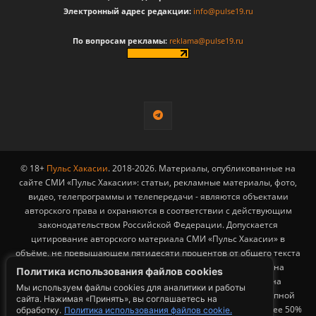
Электронный адрес редакции:
info@pulse19.ru
По вопросам рекламы:
reklama@pulse19.ru
© 18+
Пульс Хакасии
. 2018-2026. Материалы, опубликованные на
сайте СМИ «Пульс Хакасии»: статьи, рекламные материалы, фото,
видео, телепрограммы и телепередачи - являются объектами
авторского права и охраняются в соответствии с действующим
законодательством Российской Федерации. Допускается
цитирование авторского материала СМИ «Пульс Хакасии» в
объёме, не превышающем пятидесяти процентов от общего текста
публикации с обязательным размещением гиперссылки на
Политика использования файлов cookies
страницу заимствования материала. Гиперссылка должна
Мы используем файлы cookies для аналитики и работы
размещаться в тексте цитируемого материала и быть доступной
сайта. Нажимая «Принять», вы соглашаетесь на
для индексации поисковыми системами. Заимствование более 50%
обработку.
Политика использования файлов cookie.