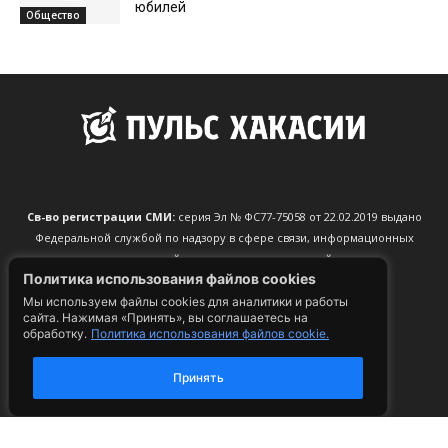
юбилей
Общество
Св-во регистрации СМИ:
серия Эл № ФС77-75058 от 22.02.2019 выдано
Федеральной службой по надзору в сфере связи, информационных
технологий и массовых коммуникаций
Политика использования файлов cookies
Учредитель СМИ:
ООО «Пульс Хакасии»
Адрес редакции:
Хакасия, д. Чапаево, ул. Абаканская, 52
Мы используем файлы cookies для аналитики и работы
сайта. Нажимая «Принять», вы соглашаетесь на
Главный редактор:
Мяхар Татьяна Ивановна
обработку.
Политика использования файлов cookie.
Телефон редакции:
+79532587854
CМС, мессенджеры:
+79532587854
Принять
Электронный адрес редакции:
info@pulse19.ru
По вопросам рекламы:
reklama@pulse19.ru