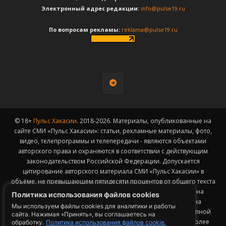
Электронный адрес редакции:
info@pulse19.ru
По вопросам рекламы:
reklama@pulse19.ru
© 18+
Пульс Хакасии
. 2018-2026. Материалы, опубликованные на
сайте СМИ «Пульс Хакасии»: статьи, рекламные материалы, фото,
видео, телепрограммы и телепередачи - являются объектами
авторского права и охраняются в соответствии с действующим
законодательством Российской Федерации. Допускается
цитирование авторского материала СМИ «Пульс Хакасии» в
объёме, не превышающем пятидесяти процентов от общего текста
публикации с обязательным размещением гиперссылки на
Политика использования файлов cookies
страницу заимствования материала. Гиперссылка должна
Мы используем файлы cookies для аналитики и работы
размещаться в тексте цитируемого материала и быть доступной
сайта. Нажимая «Принять», вы соглашаетесь на
для индексации поисковыми системами. Заимствование более
обработку.
Политика использования файлов cookie.