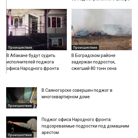
Происшествия
Происшествия
В Абакане будут судить
В Боградском районе
исполнителей поджога
задержан подросток,
офиса Народного фронта
сжегший 80 тонн сена
В Саяногорске совершен поджог в
многоквартирном доме
Происшествия
Поджог офиса Народного фронта:
подозреваемые подростки под домашним
арестом
Происшествия