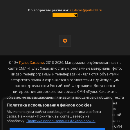
По вопросам рекламы:
reklama@pulse19.ru
© 18+
Пульс Хакасии
. 2018-2026. Материалы, опубликованные на
сайте СМИ «Пульс Хакасии»: статьи, рекламные материалы, фото,
видео, телепрограммы и телепередачи - являются объектами
авторского права и охраняются в соответствии с действующим
законодательством Российской Федерации. Допускается
цитирование авторского материала СМИ «Пульс Хакасии» в
объёме, не превышающем пятидесяти процентов от общего текста
публикации с обязательным размещением гиперссылки на
Политика использования файлов cookies
страницу заимствования материала. Гиперссылка должна
Мы используем файлы cookies для аналитики и работы
размещаться в тексте цитируемого материала и быть доступной
сайта. Нажимая «Принять», вы соглашаетесь на
для индексации поисковыми системами. Заимствование более
обработку.
Политика использования файлов cookie.
50% общего объема материала, опубликованного на сайте СМИ