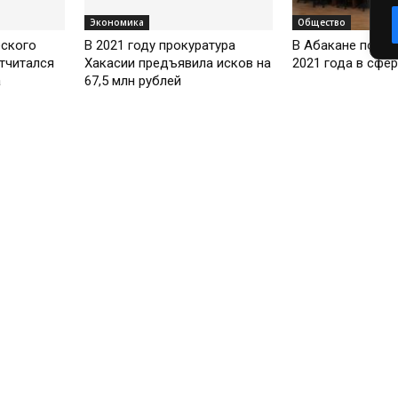
Экономика
Общество
ского
В 2021 году прокуратура
В Абакане подве
тчитался
Хакасии предъявила исков на
2021 года в сфе
а
67,5 млн рублей
итоги
Экономика
Происшествия
Госкомтарифэнерго Хакасии
Росгвардия Хака
подвело итоги 2021 года
представила топ
преступлений 20
Общество
Общество
Адвокат Валентина
Глава Абакана А
Игольникова поделилась с
Лемин рассказал