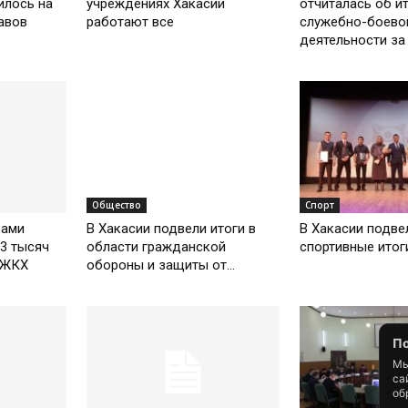
илось на
учреждениях Хакасии
отчиталась об и
авов
работают все
служебно-боево
деятельности за
Общество
Спорт
рами
В Хакасии подвели итоги в
В Хакасии подве
3 тысяч
области гражданской
спортивные итог
 ЖКХ
обороны и защиты от...
По
Мы
са
об