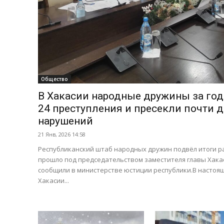
Общество
В Хакасии народные дружины за го
24 преступления и пресекли почти 
нарушений
21 Янв, 2026 14:58
Республиканский штаб народных дружин подвёл итоги ра
прошло под председательством заместителя главы Хака
сообщили в министерстве юстиции республики.В настоя
Хакасии...