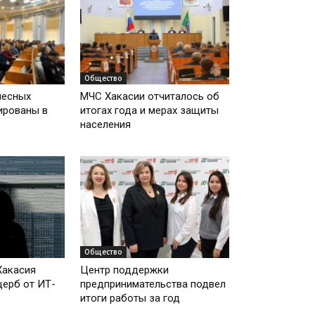
Общество
лесных
МЧС Хакасии отчиталось об
ированы в
итогах года и мерах защиты
населения
Общество
Хакасия
Центр поддержки
ерб от ИТ-
предпринимательства подвел
итоги работы за год