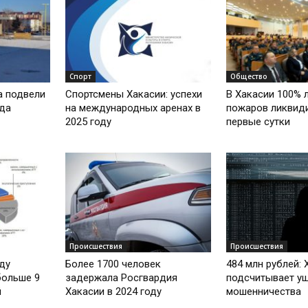
Спорт
Общество
а подвели
Спортсмены Хакасии: успехи
В Хакасии 100% 
ода
на международных аренах в
пожаров ликвид
2025 году
первые сутки
Происшествия
Происшествия
оду
Более 1700 человек
484 млн рублей: 
больше 9
задержала Росгвардия
подсчитывает ущ
й
Хакасии в 2024 году
мошенничества