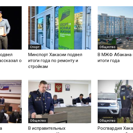
Спорт
Общество
подвел
Минспорт Хакасии подвел
В МЖФ Абакана 
ассказал о
итоги года по ремонту и
итоги года
стройкам
Общество
Общество
а
В исправительных
Росгвардия Хака