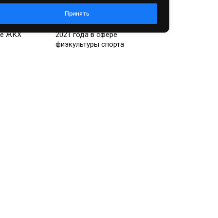
Спорт
Принять
ли итоги
В Абакане подвели итоги
ре ЖКХ
2021 года в сфере
физкультуры спорта
Экономика
сии
Министр транспорта Хакасии
-10 нелепых
отчитался об итогах 2021
21 года
года
Общество
Общественный совет
Хакасского УФАС подвел
лексей
итоги года и наметил
 об итогах и