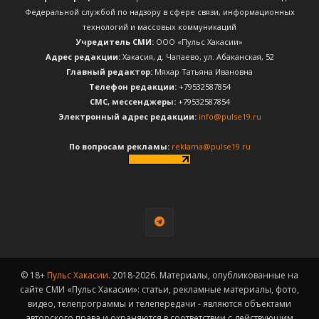
Федеральной службой по надзору в сфере связи, информационных
технологий и массовых коммуникаций
Учредитель СМИ:
ООО «Пульс Хакасии»
Адрес редакции:
Хакасия, д. Чапаево, ул. Абаканская, 52
Главный редактор:
Мяхар Татьяна Ивановна
Телефон редакции:
+79532587854
CМС, мессенджеры:
+79532587854
Электронный адрес редакции:
info@pulse19.ru
По вопросам рекламы:
reklama@pulse19.ru
© 18+
Пульс Хакасии
. 2018-2026. Материалы, опубликованные на
сайте СМИ «Пульс Хакасии»: статьи, рекламные материалы, фото,
видео, телепрограммы и телепередачи - являются объектами
авторского права и охраняются в соответствии с действующим