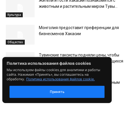
Жители и гости Хакасии познакомятся с
животным и растительным миром Тувы...
Культура
Монголия предоставит преференции для
бизнесменов Хакасии
Общество
Тувинские таксисты подняли цены, чтобы
заработать на студентах, возвращающихся
Политика использования файлов cookies
из Монголии...
В мире
Мы используем файлы cookies для аналитики и работы
сайта. Нажимая «Принять», вы соглашаетесь на
обработку.
Политика использования файлов cookie.
В Хакасии прошла встреча с Генеральным
консулом Монголии
Принять
Политика
Землетрясение магнитудой 5,1 произошло
на границе Тувы и Монголии
В России