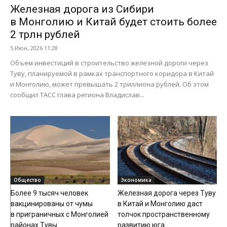
Железная дорога из Сибири
в Монголию и Китай будет стоить более
2 трлн рублей
5 Июн, 2026 11:28
Объем инвестиций в строительство железной дороги через
Туву, планируемой в рамках транспортного коридора в Китай
и Монголию, может превышать 2 триллиона рублей. Об этом
сообщил ТАСС глава региона Владислав...
Общество
Экономика
Более 9 тысяч человек
Железная дорога через Туву
вакцинированы от чумы
в Китай и Монголию даст
в приграничных с Монголией
толчок пространственному
районах Тувы
развитию юга...