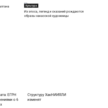
Культура
алгана
Из эпоса, легенд и сказаний рождаются
образы хакасской художницы
Культура
ата: ЕГРН
Структуру ХакНИИЯЛИ
ениями о 6
изменят
х