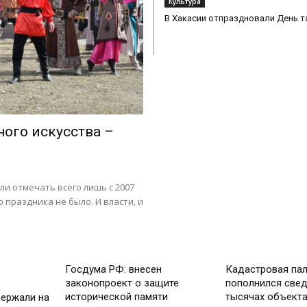
Культура
В Хакасии отпраздновали День т
ого искусства –
ли отмечать всего лишь с 2007
 праздника не было. И власти, и
В России
Общество
Госдума РФ: внесен
Кадастровая пал
законопроект о защите
пополнился свед
исторической памяти
тысячах объекта
ержали на