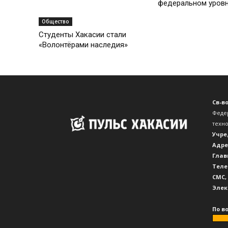
федеральном уров
Общество
Студенты Хакасии стали
«Волонтёрами наследия»
Св-в
Феде
техн
Учре
Адре
Глав
Теле
CМС,
Элек
По в