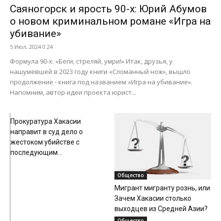
Саяногорск и ярость 90-х: Юрий Абумов
о новом криминальном романе «Игра на
убивание»
5 Июл, 2024 0:24
Формула 90-х: «Беги, стреляй, умри!» Итак, друзья, у
нашумевшей в 2023 году книги «Сломанный нож», вышло
продолжение - книга под названием «Игра на убивание».
Напомним, автор идеи проекта юрист...
Происшествия
Прокуратура Хакасии
направит в суд дело о
жестоком убийстве с
последующим...
Общество
Мигрант мигранту рознь, или
Зачем Хакасии столько
выходцев из Средней Азии?
Общество