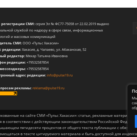
о регистрации СМИ:
серия Эл № ФС77-75058 от 22.02.2019 выдано
альной службой по надзору в сфере связи, информационных
ологий и массовых коммуникаций
дитель СМИ:
ООО «Пульс Хакасии»
с редакции:
Хакасия, д. Чапаево, ул. Абаканская, 52
ный редактор:
Мяхар Татьяна Ивановна
фон редакции:
+79532587854
 мессенджеры:
+79532587854
тронный адрес редакции:
info@pulse19.ru
опросам рекламы:
reklama@pulse19.ru
По
Мы
са
об
ликованные на сайте СМИ «Пульс Хакасии»: статьи, рекламные материалы, 
я в соответствии с действующим законодательством Российской Федерац
вышающем пятидесяти процентов от общего текста публикации с обязат
змещаться в тексте цитируемого материала и быть доступной для индек