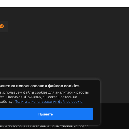
литика использования файлов cookies
 используем файлы cookies для аналитики и работы
йта. Нажимая «Принять», вы соглашаетесь на
работку.
Политика использования файлов cookie.
фото, видео, телепрограммы и телепередачи -
ии. Допускается цитирование авторского
Принять
ельным размещением гиперссылки на страницу
сации поисковыми системами. Заимствование более