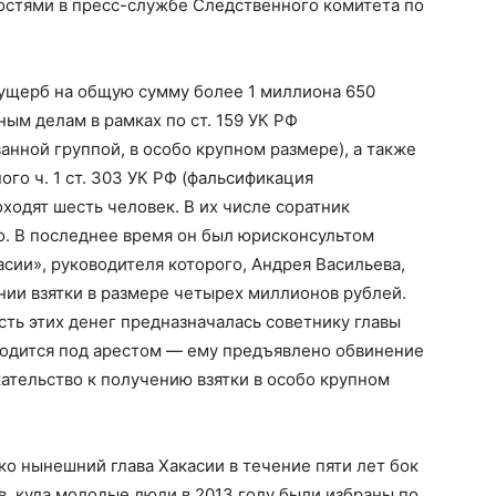
остями в пресс-службе Следственного комитета по
 ущерб на общую сумму более 1 миллиона 650
ым делам в рамках по ст. 159 УК РФ
нной группой, в особо крупном размере), а также
го ч. 1 ст. 303 УК РФ (фальсификация
ходят шесть человек. В их числе соратник
о. В последнее время он был юрисконсультом
сии», руководителя которого, Андрея Васильева,
нии взятки в размере четырех миллионов рублей.
сть этих денег предназначалась советнику главы
ходится под арестом — ему предъявлено обвинение
рекательство к получению взятки в особо крупном
ко нынешний глава Хакасии в течение пяти лет бок
в, куда молодые люди в 2013 году были избраны по