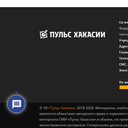
Св-в
Федер
техн
Учре
Адре
Глав
Теле
CМС,
Элек
По в
1
© 18+
Пульс Хакасии
. 2018-2026. Материалы, опуб
являются объектами авторского права и охраняютс
материала СМИ «Пульс Хакасии» в объёме, не пре
заимствования материала. Гиперссылка должна ра