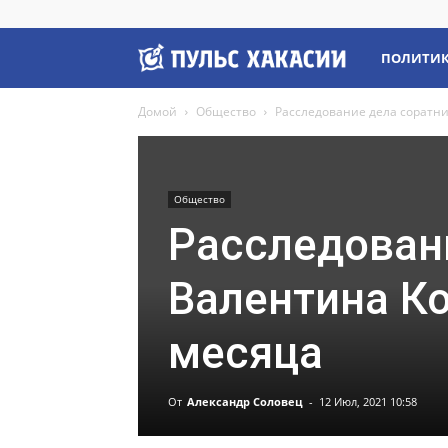
Пульс
ПОЛИТИ
Домой
Общество
Расследование дела соратни
Хакасии
Общество
Расследован
Валентина Ко
месяца
От
Александр Соловец
-
12 Июл, 2021 10:58