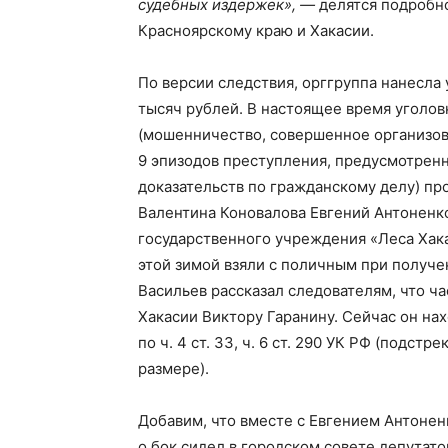
судебных издержек», —
делятся подробн
Красноярскому краю и Хакасии.
По версии следствия, орггруппа нанесла
тысяч рублей. В настоящее время уголовн
(мошенничество, совершенное организова
9 эпизодов преступления, предусмотренно
доказательств по гражданскому делу) про
Валентина Коновалова Евгений Антоненк
государственного учреждения «Леса Хака
этой зимой взяли с поличным при получе
Васильев рассказал следователям, что ча
Хакасии Виктору Гаранину. Сейчас он на
по ч. 4 ст. 33, ч. 6 ст. 290 УК РФ (подст
размере).
Добавим, что вместе с Евгением Антонен
о бок сидел в городском совете депутато