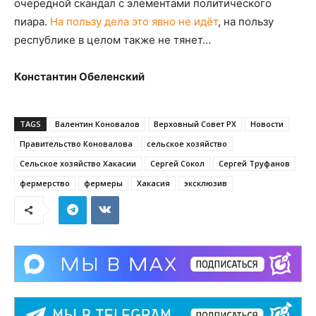
очередной скандал с элементами политического
пиара.
На пользу дела это явно не идёт
, на пользу
республике в целом также не тянет…
Константин Обеленский
TAGS
Валентин Коновалов
Верховный Совет РХ
Новости
Правительство Коновалова
сельское хозяйство
Сельское хозяйство Хакасии
Сергей Сокол
Сергей Труфанов
фермерство
фермеры
Хакасия
эксклюзив