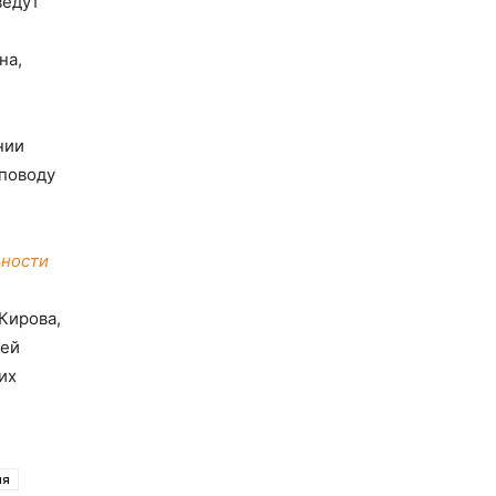
ведут
на,
нии
 поводу
ьности
Кирова,
лей
их
ия