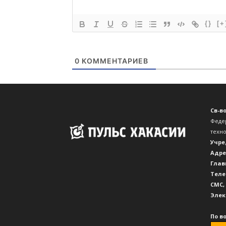
{}
[+
0
КОММЕНТАРИЕВ
Св-в
Феде
техн
Учре
Адре
Глав
Теле
CМС,
Элек
По в