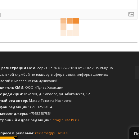
]
о регистрации СМИ:
серия Эл № ФС77-75058 от 22.02.2019 выдано
ральной службой по надзору в сфере связи, информационных
ологий и массовых коммуникаций
дитель СМИ:
ООО «Пульс Хакасии»
с редакции:
Хакасия, д. Чапаево, ул. Абаканская, 52
ный редактор:
Мяхар Татьяна Ивановна
фон редакции:
+79532587854
 мессенджеры:
+79532587854
тронный адрес редакции:
info@pulse19.ru
опросам рекламы:
reklama@pulse19.ru
По