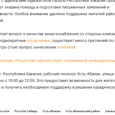
с адвокатами Адвокатской палаты Республики Хакасии про
ет оказана помощь в подготовке письменных заявлений и
власти. Особое внимание уделено поддержке жителей райо
й.
стоит вопрос о качестве энергоснабжения со стороны компа
неоднократные
отключения
, существует много претензий по
стро стоит вопрос начисления
платежей
.
бжение «Россетей» препятствует нормальной жизнедеятел
: Республика Хакасия, рабочий поселок Усть-Абакан, улица 
о с 10:00 до 12:00. Это предоставит возможность для жите
ы и получить необходимую поддержку в решении юридическ
оссети
Россети Сибирь
Усть-Абакан
Усть-Абаканский район
Хакас