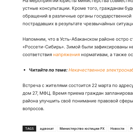
На мероприятии юристы министерства совместно 
устные консультации. Кроме того, гражданам буд
обращений в различные органы государственной 
пострадавших в результате чрезвычайных ситуаци
Напомним, что в Усть-Абаканском районе остро 
«Россети-Сибирь». Зимой были зафиксированы 
соответствия
напряжения
нормативам, а также о
Читайте по теме:
Некачественное электросна
Встреча с жителями состоится 22 марта по адресу
дом 27, МФЦ. Время приема граждан запланирован
района улучшить своё понимание правовой сфер
вопросов.
TAGS
адвокат
Министерство юстиции РХ
Новости
Р