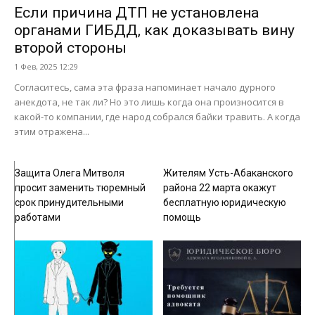
Если причина ДТП не установлена
органами ГИБДД, как доказывать вину
второй стороны
1 Фев, 2025 12:29
Согласитесь, сама эта фраза напоминает начало дурного
анекдота, не так ли? Но это лишь когда она произносится в
какой-то компании, где народ собрался байки травить. А когда
этим отражена...
Общество
Общество
Защита Олега Митволя
Жителям Усть-Абаканского
просит заменить тюремный
района 22 марта окажут
срок принудительными
бесплатную юридическую
работами
помощь