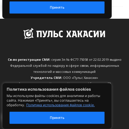
Св-во регистрации СМИ:
серия Эл № ФС77-75058 от 22.02.2019 выдано
Федеральной службой по надзору в сфере связи, информационных
технологий и массовых коммуникаций
Учредитель СМИ:
ООО «Пульс Хакасии»
Адрес редакции:
Хакасия, д. Чапаево, ул. Абаканская, 52
Политика использования файлов cookies
Главный редактор:
Мяхар Татьяна Ивановна
Мы используем файлы cookies для аналитики и работы
Телефон редакции:
+79532587854
сайта. Нажимая «Принять», вы соглашаетесь на
CМС, мессенджеры:
+79532587854
обработку.
Политика использования файлов cookie.
Электронный адрес редакции:
info@pulse19.ru
22
Принять
По вопросам рекламы:
reklama@pulse19.ru