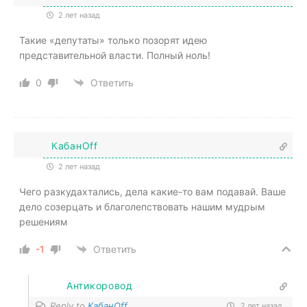
2 лет назад
Такие «депутаты» только позорят идею
представительной власти. Полный ноль!
0
Ответить
КабанOff
2 лет назад
Чего разкудахтались, дела какие-то вам подавай. Ваше
дело созерцать и благолепствовать нашим мудрым
решениям
-1
Ответить
Антикоровод
Reply to
КабанOff
2 лет назад