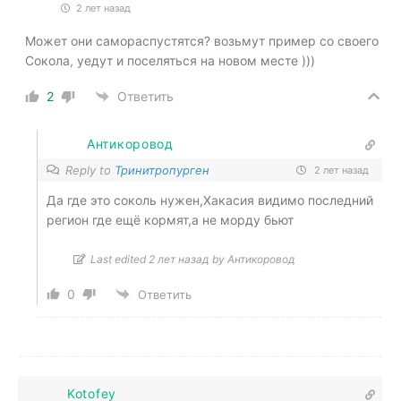
2 лет назад
Может они самораспустятся? возьмут пример со своего
Сокола, уедут и поселяться на новом месте )))
2
Ответить
Антикоровод
Reply to
Тринитропурген
2 лет назад
Да где это соколь нужен,Хакасия видимо последний
регион где ещё кормят,а не морду бьют
Last edited 2 лет назад by Антикоровод
0
Ответить
Kotofey