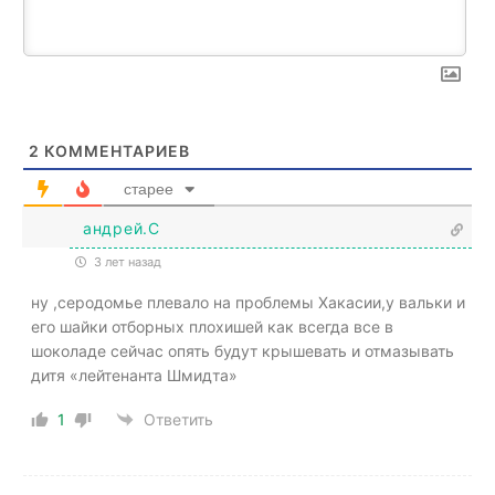
2
КОММЕНТАРИЕВ
старее
андрей.С
3 лет назад
ну ,серодомье плевало на проблемы Хакасии,у вальки и
его шайки отборных плохишей как всегда все в
шоколаде сейчас опять будут крышевать и отмазывать
дитя «лейтенанта Шмидта»
1
Ответить