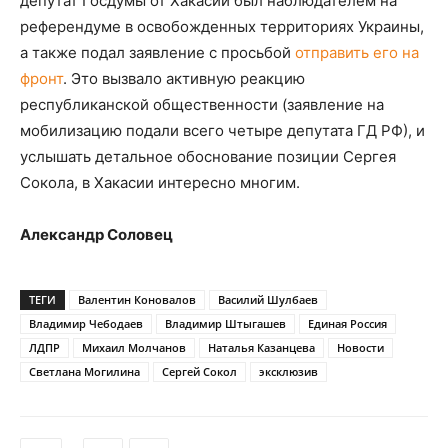
депутат Госдумы от Хакасии был наблюдателем на
референдуме в освобожденных территориях Украины,
а также подал заявление с просьбой
отправить его на
фронт
. Это вызвало активную реакцию
республиканской общественности (заявление на
мобилизацию подали всего четыре депутата ГД РФ), и
услышать детальное обоснование позиции Сергея
Сокола, в Хакасии интересно многим.
Александр Соловец
ТЕГИ
Валентин Коновалов
Василий Шулбаев
Владимир Чебодаев
Владимир Штыгашев
Единая Россия
ЛДПР
Михаил Молчанов
Наталья Казанцева
Новости
Светлана Могилина
Сергей Сокол
эксклюзив