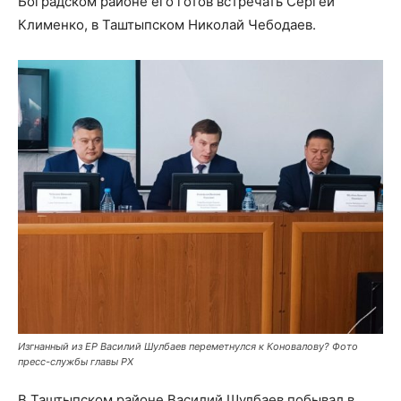
Боградском районе его готов встречать Сергей
Клименко, в Таштыпском Николай Чебодаев.
Изгнанный из ЕР Василий Шулбаев переметнулся к Коновалову? Фото
пресс-службы главы РХ
В Таштыпском районе Василий Шулбаев побывал в