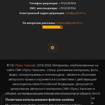
Телефон редакции:
+79532587854
CМС, мессенджеры:
+79532587854
Электронный адрес редакции:
info@pulse19.ru
По вопросам рекламы:
reklama@pulse19.ru
© 18+
Пульс Хакасии
. 2018-2026. Материалы, опубликованные на
сайте СМИ «Пульс Хакасии»: статьи, рекламные материалы, фото,
видео, телепрограммы и телепередачи - являются объектами
авторского права и охраняются в соответствии с действующим
законодательством Российской Федерации. Допускается
цитирование авторского материала СМИ «Пульс Хакасии» в
объёме, не превышающем пятидесяти процентов от общего текста
публикации с обязательным размещением гиперссылки на
Политика использования файлов cookies
страницу заимствования материала. Гиперссылка должна
Мы используем файлы cookies для аналитики и работы