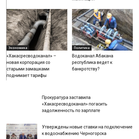
Экономика
Политика
«Хакасресводоканал» –
Водоканал Абакана
новая корпорация со
республика ведет к
старыми замашками
банкротству?
поднимает тарифы
Происшествия
Прокуратура заставила
«Хакасресводоканал» погасить
задолженность по зарплате
Утверждены новые ставки на подключение
к водоснабжению Черногорска