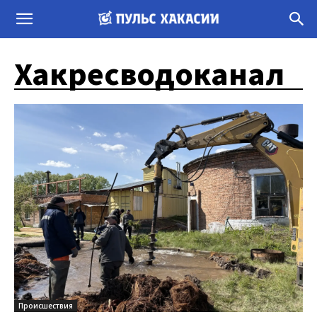
Хакресводоканал
Происшествия