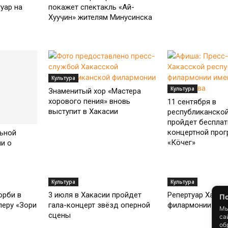
уар на
покажет спектакль «Ай-
Хууӌин» жителям Минусинска
Культура
Культура
Знаменитый хор «Мастера
хорового пения» вновь
11 сентября в
выступит в Хакасии
республиканско
пройдет бесплат
концертной про
ьной
«Кöчег»
и о
Культура
Культура
орби в
3 июля в Хакасии пройдет
Репертуар Хакас
По
перу «Зори
гала-концерт звёзд оперной
филармонии на 
Мы
сцены
са
об