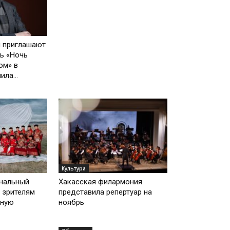
и приглашают
ь «Ночь
ом» в
ла...
Культура
ональный
Хакасская филармония
 зрителям
представила репертуар на
нную
ноябрь