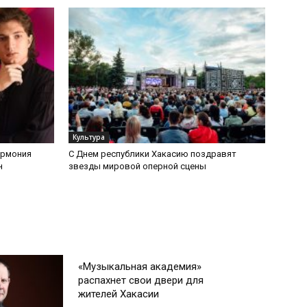
Культура
армония
С Днем республики Хакасию поздравят
н
звезды мировой оперной сцены
Культура
«Музыкальная академия»
распахнет свои двери для
жителей Хакасии