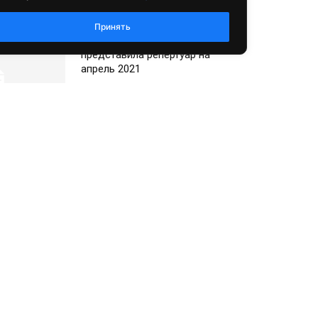
Культура
Принять
Хакасская филармония
представила репертуар на
апрель 2021
ра Гобойного
тся в
Культура