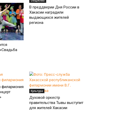
Общество
В преддверии Дня России в
Хакасии наградили
выдающихся жителей
региона
ится
 «Свадьба
я филармония
Культура
онцерт
»
Духовой оркестр
правительства Тывы выступит
для жителей Хакасии