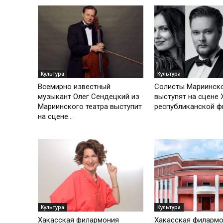
Культура
Культура
Всемирно известный
Солисты Мариинско
музыкант Олег Сендецкий из
выступят на сцене 
Мариинского театра выступит
республиканской ф
на сцене...
Культура
Культура
Хакасская филармония
Хакасская филарм