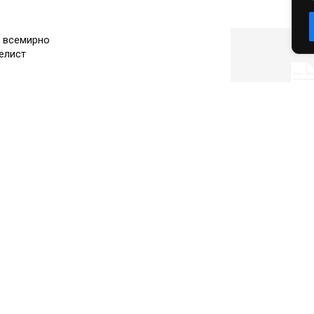
т всемирно
елист
Культура
Хакасская филармония
Культура
представила репертуар на
май
Мировая премье
концерта состои
столице Хакасии
Культура
Культура