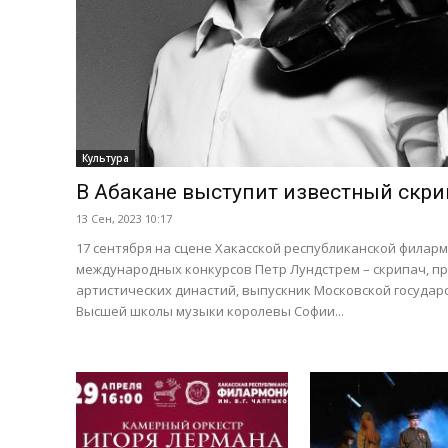
Культура
В Абакане выступит известный скри
13 Сен, 2023 10:17
17 сентября на сцене Хакасской республиканской филар
международных конкурсов Петр Лундстрем – скрипач, п
артистических династий, выпускник Московской государ
Высшей школы музыки королевы Софии...