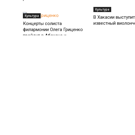
Культура
Культура
В Хакасии выступи
известный виолонч
Концерты солиста
филармонии Олега Гриценко
пройдут в Абакане и
Саяногорске
Культура
Культура