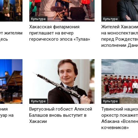
Культура
Культура
Хакасская филармония
Жителей Хакаси
т жителям
приглашает на вечер
на моноспектакл
десь
героического эпоса «Тулаға»
перед Рождеств
исполнении Дании
Культура
Культура
ония
Виртуозный гобоист Алексей
Тувинский наци
уар на
Балашов вновь выступит в
оркестр покажет
Хакасии
Абакана «Вселе
кочевников»