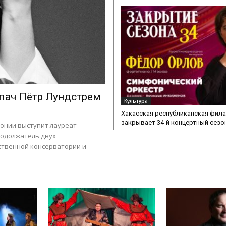
пач Пётр Лундстрем
Культура
Хакасская республиканская фил
закрывает 34-й концертный сезо
монии выступит лауреат
родолжатель двух
ственной консерватории и