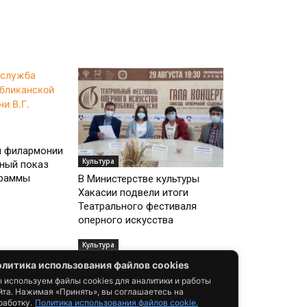
й филармонии
Культура
ный показ
граммы
В Министерстве культуры
Хакасии подвели итоги
Театрального фестиваля
оперного искусства
Культура
ской
Республиканская филармония
литика использования файлов cookies
июнь
приглашает на Гала-концерт
 используем файлы cookies для аналитики и работы
фестиваля «Молодые голоса»
йта. Нажимая «Принять», вы соглашаетесь на
работку.
Политика использования файлов cookie.