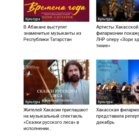
Культура
Культура
В Абакане выступят
Артисты Хакасской
знаменитые музыканты из
филармонии покажу
Республики Татарстан
ЛНР оперу «Зори з
тихие»
Культура
Культура
Жителей Хакасии приглашают
Хакасская филарм
на музыкальный спектакль
представила реперт
«Сказки русского леса» в
декабрь
исполнении...