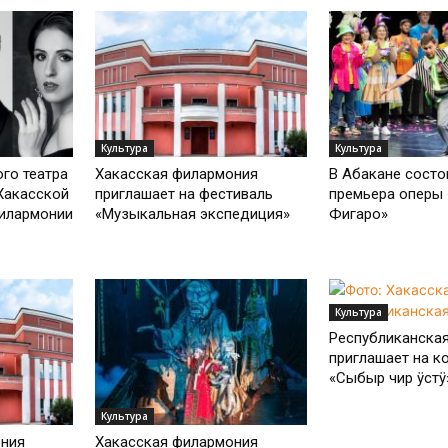
Культура
Культура
го театра
Хакасская филармония
В Абакане состо
Хакасской
приглашает на фестиваль
премьера оперы
илармонии
«Музыкальная экспедиция»
Фигаро»
Культура
Республиканска
приглашает на к
«Сыбыр чир ӱстӱ
Культура
ония
Хакасская филармония