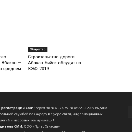
Общество
ого
Строительство дороги
и Абакан —
Абакан-Бийск обсудят на
 в среднем
КЭФ-2019
о регистрации СМИ:
серия Эл № ФС77-75058 от 22.02.2019 выдано
ральной службой по надзору в сфере связи, информационных
ологий и массовых коммуникаций
дитель СМИ:
ООО «Пульс Хакасии»