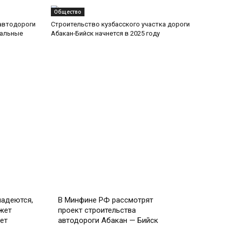
Общество
автодороги
Строительство кузбасского участка дороги
ральные
Абакан-Бийск начнется в 2025 году
Экономика
надеются,
В Минфине РФ рассмотрят
жет
проект строительства
ет
автодороги Абакан — Бийск