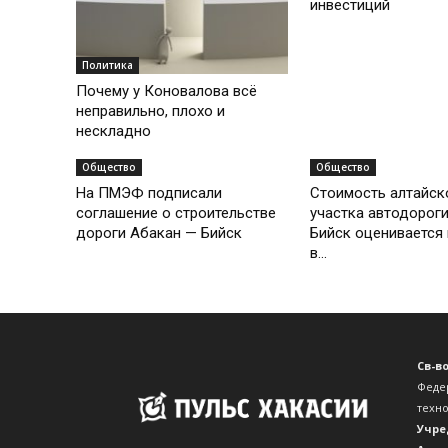
инвестиций
Политика
Почему у Коновалова всё
неправильно, плохо и
нескладно
Общество
Общество
На ПМЭФ подписали
Стоимость алтайск
соглашение о строительстве
участка автодорог
дороги Абакан — Бийск
Бийск оценивается
в...
Св-в
Феде
техн
Учре