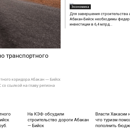
Экономика
Для завершения строительства 
Абакан-Бийск необходимы феде
инвестиции в 6,4 млрд...
о транспортного
ртного коридора Абакан — Бийск
 со ссылкой на главу региона
Экономика
Экономика
тного
На КЭФ обсудили
Власти Хакасии 
ийск
строительство дороги Абакан
что туризм помо
руб.
— Бийск
пополнить бюдж