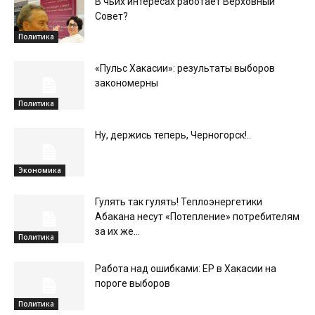
В чьих интересах работает Верховный
Совет?
Политика
«Пульс Хакасии»: результаты выборов
закономерны
Политика
Ну, держись теперь, Черногорск!..
Экономика
Гулять так гулять! Теплоэнергетики
Абакана несут «Потепление» потребителям
за их же...
Политика
Работа над ошибками: ЕР в Хакасии на
пороге выборов
Политика