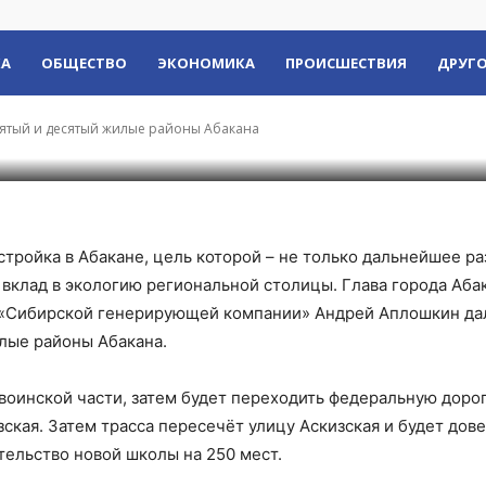
ельство теплосети в
районы Абакана
КА
ОБЩЕСТВО
ЭКОНОМИКА
ПРОИСШЕСТВИЯ
ДРУГО
евятый и десятый жилые районы Абакана
 стройка в Абакане, цель которой – не только дальнейшее р
 вклад в экологию региональной столицы. Глава города Аба
 «Сибирской генерирующей компании» Андрей Аплошкин да
илые районы Абакана.
 воинской части, затем будет переходить федеральную дорог
ская. Затем трасса пересечёт улицу Аскизская и будет дов
тельство новой школы на 250 мест.