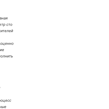
вная
етр сто
жителей
ноценно
ние
полнить
я
роцесс
ьные