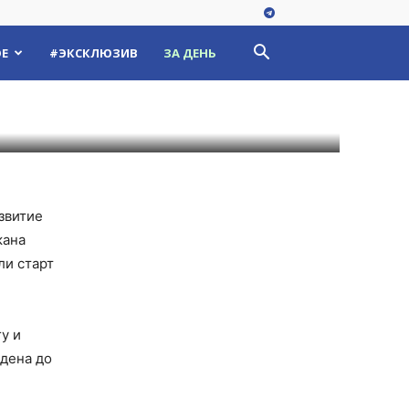
 девятый и
Е
#ЭКСКЛЮЗИВ
ЗА ДЕНЬ
азвитие
кана
ли старт
у и
едена до