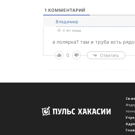
1
КОММЕНТАРИЙ
Владимир
4 лет назад
а полярка? там и труба есть ряд
0
Ответить
Св-в
Феде
техн
Учре
Адре
Глав