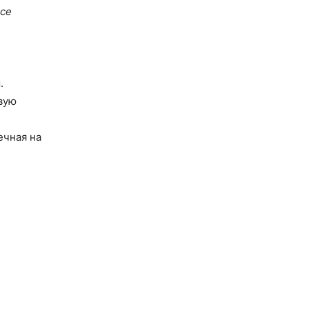
все
.
рвую
ечная на