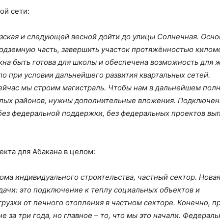
ой сети:
кизская и следующей весной дойти до улицы Солнечная. Осно
 подземную часть, завершить участок протяжённостью килом
жна быть готова для школы и обеспечена возможность для 
ло при условии дальнейшего развития квартальных сетей.
ейчас мы строим магистраль. Чтобы нам в дальнейшем пол
жилых районов, нужны дополнительные вложения. Подключе
без федеральной поддержки, без федеральных проектов вы
кта для Абакана в целом:
дома индивидуального строительства, частный сектор. Нова
дачи: это подключение к теплу социальных объектов и
рузки от печного отопления в частном секторе. Конечно, п
е за три года, но главное – то, что мы это начали. Федерал