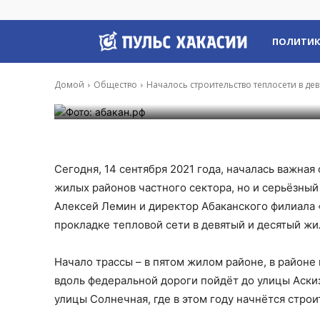
Началось строит
десятый жилые 
Пульс
ПОЛИТИ
Хакасии
Домой
Общество
Началось строительство теплосети в д
-
Владимир Данилов
14 Сен, 2021 14:07
Сегодня, 14 сентября 2021 года, началась важная
жилых районов частного сектора, но и серьёзный
Алексей Лемин и директор Абаканского филиала
прокладке тепловой сети в девятый и десятый ж
Начало трассы – в пятом жилом районе, в районе
вдоль федеральной дороги пойдёт до улицы Аскиз
улицы Солнечная, где в этом году начнётся строи