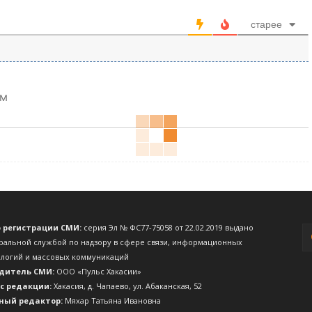
старее
ом
о регистрации СМИ:
серия Эл № ФС77-75058 от 22.02.2019 выдано
ральной службой по надзору в сфере связи, информационных
ологий и массовых коммуникаций
дитель СМИ:
ООО «Пульс Хакасии»
с редакции:
Хакасия, д. Чапаево, ул. Абаканская, 52
ный редактор:
Мяхар Татьяна Ивановна