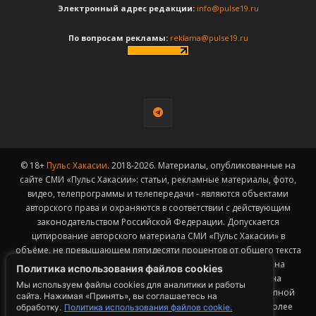
Электронный адрес редакции:
info@pulse19.ru
По вопросам рекламы:
reklama@pulse19.ru
© 18+
Пульс Хакасии
. 2018-2026. Материалы, опубликованные на
сайте СМИ «Пульс Хакасии»: статьи, рекламные материалы, фото,
видео, телепрограммы и телепередачи - являются объектами
авторского права и охраняются в соответствии с действующим
законодательством Российской Федерации. Допускается
цитирование авторского материала СМИ «Пульс Хакасии» в
объёме, не превышающем пятидесяти процентов от общего текста
публикации с обязательным размещением гиперссылки на
Политика использования файлов cookies
страницу заимствования материала. Гиперссылка должна
Мы используем файлы cookies для аналитики и работы
размещаться в тексте цитируемого материала и быть доступной
сайта. Нажимая «Принять», вы соглашаетесь на
для индексации поисковыми системами. Заимствование более
обработку.
Политика использования файлов cookie.