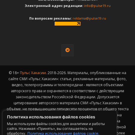
Электронный адрес редакции:
info@pulse19.ru
По вопросам рекламы:
reklama@pulse19.ru
© 18+
Пульс Хакасии
. 2018-2026. Материалы, опубликованные на
сайте СМИ «Пульс Хакасии»: статьи, рекламные материалы, фото,
видео, телепрограммы и телепередачи - являются объектами
авторского права и охраняются в соответствии с действующим
законодательством Российской Федерации. Допускается
цитирование авторского материала СМИ «Пульс Хакасии» в
объёме, не превышающем пятидесяти процентов от общего текста
публикации с обязательным размещением гиперссылки на
Политика использования файлов cookies
страницу заимствования материала. Гиперссылка должна
Мы используем файлы cookies для аналитики и работы
размещаться в тексте цитируемого материала и быть доступной
сайта. Нажимая «Принять», вы соглашаетесь на
для индексации поисковыми системами. Заимствование более
обработку.
Политика использования файлов cookie.