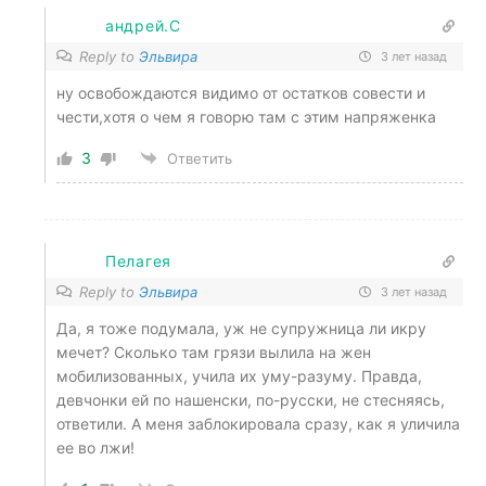
андрей.С
Reply to
Эльвира
3 лет назад
ну освобождаются видимо от остатков совести и
чести,хотя о чем я говорю там с этим напряженка
3
Ответить
Пелагея
Reply to
Эльвира
3 лет назад
Да, я тоже подумала, уж не супружница ли икру
мечет? Сколько там грязи вылила на жен
мобилизованных, учила их уму-разуму. Правда,
девчонки ей по нашенски, по-русски, не стесняясь,
ответили. А меня заблокировала сразу, как я уличила
ее во лжи!