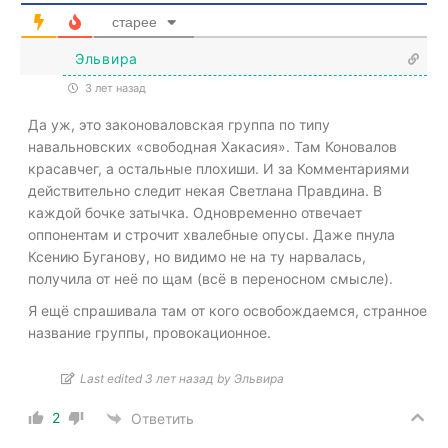
старее
Эльвира
3 лет назад
Да уж, это законоваловская группа по типу
навальновских «свободная Хакасия». Там Коновалов
красавчег, а остальные плохиши. И за Комментариями
действительно следит некая Светлана Правдина. В
каждой бочке затычка. Одновременно отвечает
оппонентам и строчит хвалебные опусы. Даже пнула
Ксению Буганову, но видимо не на ту нарвалась,
получила от неё по щам (всё в переносном смысле).
Я ещё спрашивала там от кого освобождаемся, странное
название группы, провокационное.
Last edited 3 лет назад by Эльвира
2
Ответить