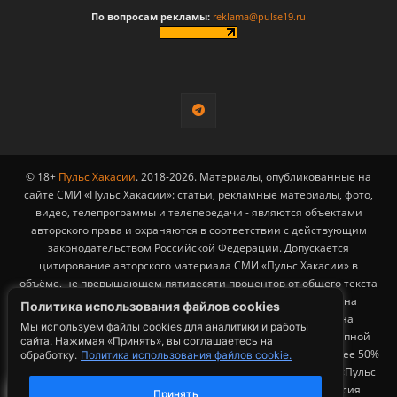
По вопросам рекламы:
reklama@pulse19.ru
© 18+
Пульс Хакасии
. 2018-2026. Материалы, опубликованные на
сайте СМИ «Пульс Хакасии»: статьи, рекламные материалы, фото,
видео, телепрограммы и телепередачи - являются объектами
авторского права и охраняются в соответствии с действующим
законодательством Российской Федерации. Допускается
цитирование авторского материала СМИ «Пульс Хакасии» в
объёме, не превышающем пятидесяти процентов от общего текста
публикации с обязательным размещением гиперссылки на
Политика использования файлов cookies
страницу заимствования материала. Гиперссылка должна
Мы используем файлы cookies для аналитики и работы
размещаться в тексте цитируемого материала и быть доступной
сайта. Нажимая «Принять», вы соглашаетесь на
для индексации поисковыми системами. Заимствование более 50%
обработку.
Политика использования файлов cookie.
3
общего объема материала, опубликованного на сайте СМИ «Пульс
Хакасии», возможно исключительно с письменного согласия
Принять