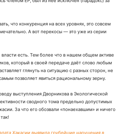
сь членом ЕР, был из неё исключен (парадокс) за
ть, что конкуренция на всех уровнях, это совсем
ечательно. А вот перекосы — это уже из серии
 власти есть. Тем более что в нашем общем активе
иков, который в своей передаче даёт слово любым
ставляет глянуть на ситуацию с разных сторон, не
самым позволяет явиться рациональному зерну.
поводу выступления Дворникова в Экологической
бъективности сводного тома предельно допустимых
касии. За что его обозвали «понаехавшим» и ничего
так!
алата Хакасии выявила грубейшие нарушения в