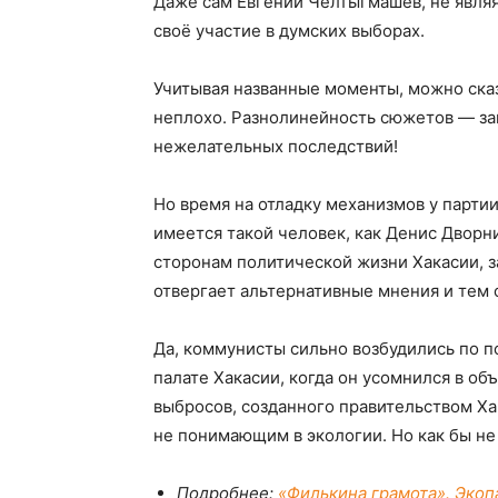
Даже сам Евгений Челтыгмашев, не являя
своё участие в думских выборах.
Учитывая названные моменты, можно сказа
неплохо. Разнолинейность сюжетов — зам
нежелательных последствий!
Но время на отладку механизмов у партии
имеется такой человек, как Денис Дворн
сторонам политической жизни Хакасии, за
отвергает альтернативные мнения и тем 
Да, коммунисты сильно возбудились по 
палате Хакасии, когда он усомнился в о
выбросов, созданного правительством Ха
не понимающим в экологии. Но как бы не 
Подробнее:
«Филькина грамота». Экоп