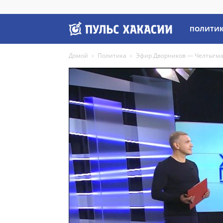
Пульс
ПОЛИТИ
Домой
Политика
Эфир Дворников — Челтыгма
Хакасии