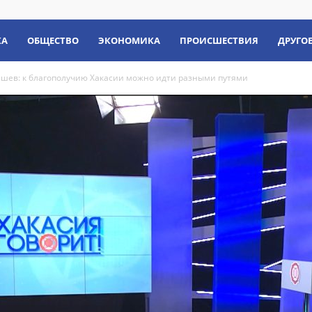
КА
ОБЩЕСТВО
ЭКОНОМИКА
ПРОИСШЕСТВИЯ
ДРУГО
шев: к благополучию Хакасии можно идти разными путями