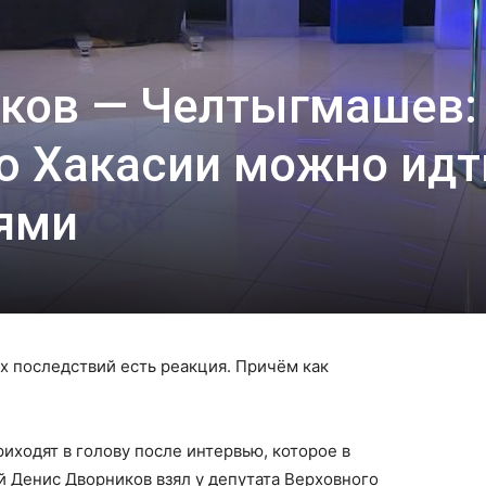
ков — Челтыгмашев:
ю Хакасии можно идт
ями
ех последствий есть реакция. Причём как
ходят в голову после интервью, которое в
 Денис Дворников взял у депутата Верховного