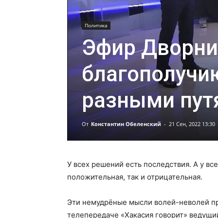
Политика
Эфир Дворни
благополучи
разными пут
От
Константин Обеленский
-
21 Сен, 2022 13:30
У всех решений есть последствия. А у вс
положительная, так и отрицательная.
Эти немудрёные мысли волей-неволей при
телепередаче «Хакасия говорит» ведущий