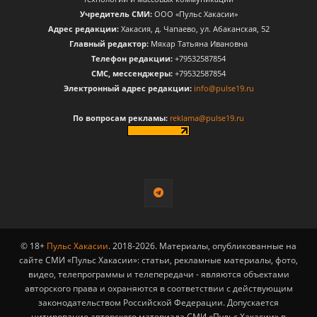
Учредитель СМИ:
ООО «Пульс Хакасии»
Адрес редакции:
Хакасия, д. Чапаево, ул. Абаканская, 52
Главный редактор:
Мяхар Татьяна Ивановна
Телефон редакции:
+79532587854
CМС, мессенджеры:
+79532587854
Электронный адрес редакции:
info@pulse19.ru
По вопросам рекламы:
reklama@pulse19.ru
© 18+
Пульс Хакасии
. 2018-2026. Материалы, опубликованные на
сайте СМИ «Пульс Хакасии»: статьи, рекламные материалы, фото,
видео, телепрограммы и телепередачи - являются объектами
авторского права и охраняются в соответствии с действующим
законодательством Российской Федерации. Допускается
цитирование авторского материала СМИ «Пульс Хакасии» в