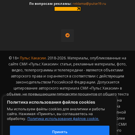
По вопросам рекламы:
reklama@pulse19.ru
© 18+
Пульс Хакасии
. 2018-2026. Материалы, опубликованные на
сайте СМИ «Пульс Хакасии»: статьи, рекламные материалы, фото,
видео, телепрограммы и телепередачи - являются объектами
авторского права и охраняются в соответствии с действующим
законодательством Российской Федерации. Допускается
цитирование авторского материала СМИ «Пульс Хакасии» в
объёме, не превышающем пятидесяти процентов от общего текста
публикации с обязательным размещением гиперссылки на
Политика использования файлов cookies
страницу заимствования материала. Гиперссылка должна
Мы используем файлы cookies для аналитики и работы
размещаться в тексте цитируемого материала и быть доступной
сайта. Нажимая «Принять», вы соглашаетесь на
для индексации поисковыми системами. Заимствование более
обработку.
Политика использования файлов cookie.
50% общего объема материала, опубликованного на сайте СМИ
«Пульс Хакасии», возможно исключительно с письменного
Принять