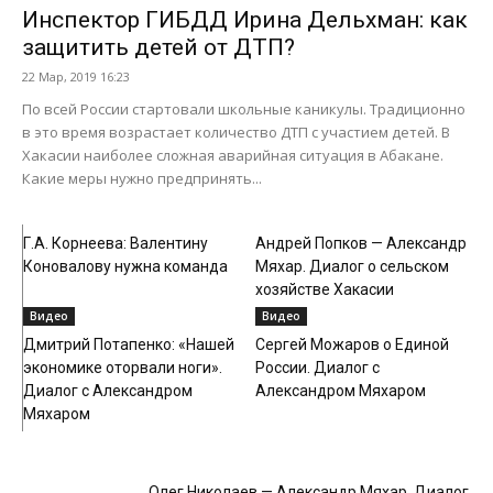
Инспектор ГИБДД Ирина Дельхман: как
защитить детей от ДТП?
22 Мар, 2019 16:23
По всей России стартовали школьные каникулы. Традиционно
в это время возрастает количество ДТП с участием детей. В
Хакасии наиболее сложная аварийная ситуация в Абакане.
Какие меры нужно предпринять...
Видео
Видео
Г.А. Корнеева: Валентину
Андрей Попков — Александр
Коновалову нужна команда
Мяхар. Диалог о сельском
хозяйстве Хакасии
Видео
Видео
Дмитрий Потапенко: «Нашей
Сергей Можаров о Единой
экономике оторвали ноги».
России. Диалог с
Диалог с Александром
Александром Мяхаром
Мяхаром
Видео
Олег Николаев — Александр Мяхар. Диалог