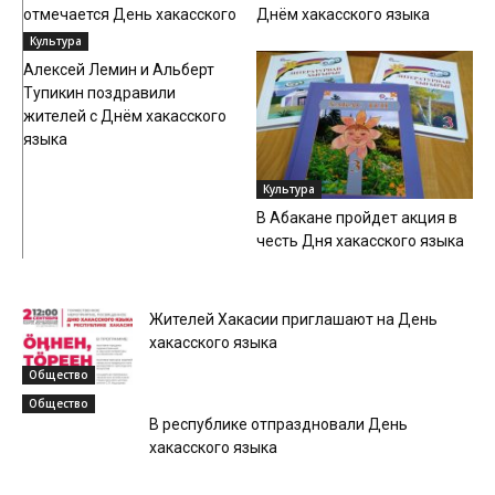
отмечается День хакасского
Днём хакасского языка
языка
Культура
Алексей Лемин и Альберт
Тупикин поздравили
жителей с Днём хакасского
языка
Культура
В Абакане пройдет акция в
честь Дня хакасского языка
Жителей Хакасии приглашают на День
хакасского языка
Общество
Общество
В республике отпраздновали День
хакасского языка