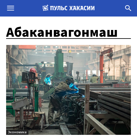
Абаканвагонмаш
Экономика