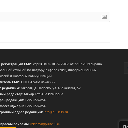
о регистрации СМИ:
серия Эл № ФС77-75058 от 22.02.2019 выдано
альной службой по надзору в сфере связи, информационных
ологий и массовых коммуникаций
дитель СМИ:
ООО «Пульс Хакасии»
с редакции:
Хакасия, д. Чапаево, ул. Абаканская, 52
ный редактор:
Мяхар Татьяна Ивановна
фон редакции:
+79532587854
 мессенджеры:
+79532587854
тронный адрес редакции:
info@pulse19.ru
опросам рекламы:
reklama@pulse19.ru
По