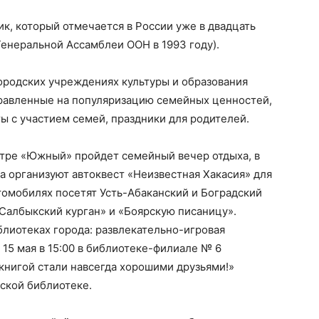
к, который отмечается в России уже в двадцать
енеральной Ассамблеи ООН в 1993 году).
ородских учреждениях культуры и образования
равленные на популяризацию семейных ценностей,
ы с участием семей, праздники для родителей.
ентре «Южный» пройдет семейный вечер отдыха, в
ва организуют автоквест «Неизвестная Хакасия» для
томобилях посетят Усть-Абаканский и Боградский
«Салбыкский курган» и «Боярскую писаницу».
лиотеках города: развлекательно-игровая
15 мая в 15:00 в библиотеке-филиале № 6
книгой стали навсегда хорошими друзьями!»
тской библиотеке.