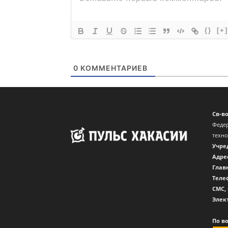
{}
[+]
0
КОММЕНТАРИЕВ
Св-в
Федер
техн
Учре
Адре
Глав
Теле
CМС,
Элек
По в