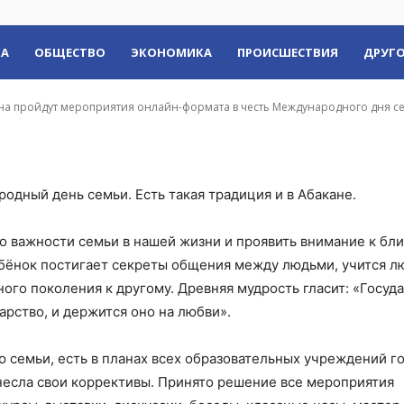
 дня семьи
КА
ОБЩЕСТВО
ЭКОНОМИКА
ПРОИСШЕСТВИЯ
ДРУГО
на пройдут мероприятия онлайн-формата в честь Международного дня с
одный день семьи. Есть такая традиция и в Абакане.
 о важности семьи в нашей жизни и проявить внимание к бл
бёнок постигает секреты общения между людьми, учится л
ного поколения к другому. Древняя мудрость гласит: «Госуда
дарство, и держится оно на любви».
семьи, есть в планах всех образовательных учреждений г
несла свои коррективы. Принято решение все мероприятия