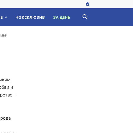
Е
#ЭКСКЛЮЗИВ
ЗА ДЕНЬ
емьи
изким
юбви и
рство –
орода