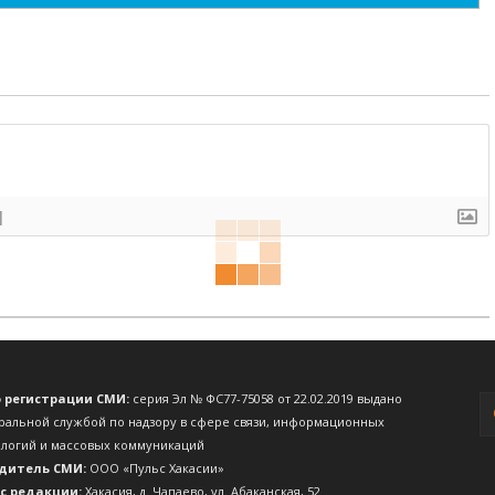
]
о регистрации СМИ:
серия Эл № ФС77-75058 от 22.02.2019 выдано
ральной службой по надзору в сфере связи, информационных
ологий и массовых коммуникаций
дитель СМИ:
ООО «Пульс Хакасии»
с редакции:
Хакасия, д. Чапаево, ул. Абаканская, 52