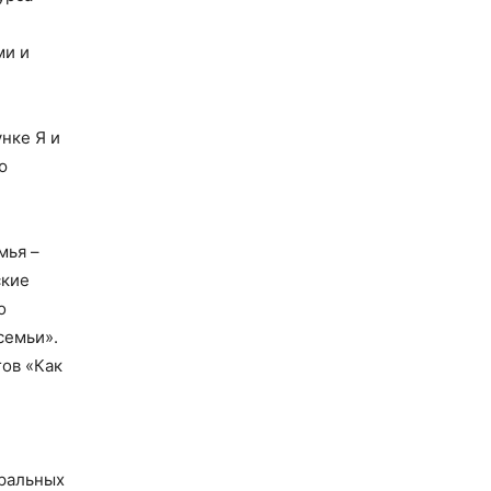
ми и
нке Я и
ю
мья –
ские
о
семьи».
гов «Как
оральных