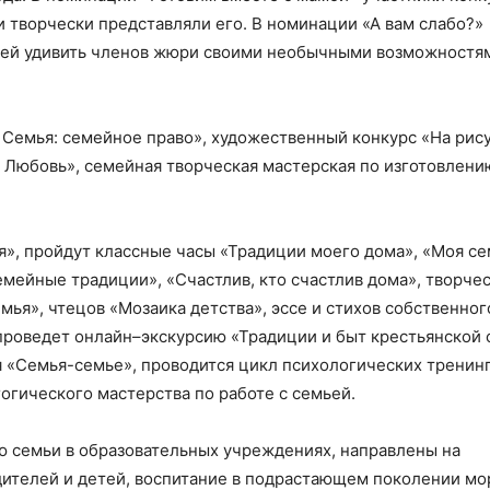
 творчески представляли его. В номинации «А вам слабо?»
ьей удивить членов жюри своими необычными возможностя
 Семья: семейное право», художественный конкурс «На рису
— Любовь», семейная творческая мастерская по изготовлени
», пройдут классные часы «Традиции моего дома», «Моя се
емейные традиции», «Счастлив, кто счастлив дома», творче
емья», чтецов «Мозаика детства», эссе и стихов собственног
роведет онлайн–экскурсию «Традиции и быт крестьянской 
я «Семья-семье», проводится цикл психологических тренин
гогического мастерства по работе с семьей.
семьи в образовательных учреждениях, направлены на
ителей и детей, воспитание в подрастающем поколении м