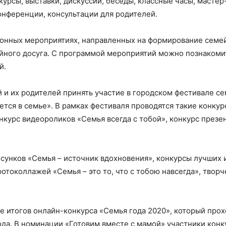
урсы, выставки, дискуссии, беседы, классные часы, мастер
онференции, консультации для родителей.
ионных мероприятиях, направленных на формирование семе
йного досуга. С программой мероприятий можно познакоми
й.
й и их родителей принять участие в городском фестивале с
тся в семье». В рамках фестиваля проводятся такие конкур
нкурс видеороликов «Семья всегда с тобой», конкурс презе
исунков «Семья – источник вдохновения», конкурсы лучших 
отоколлажей «Семья – это то, что с тобою навсегда», творч
е итогов онлайн-конкурса «Семья года 2020», который прох
ода. В номинации «Готовим вместе с мамой» участники конк