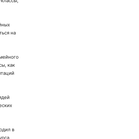
-классы,
йных
ться на
емейного
сы, как
нтаций
идей
еских
одил в
урса