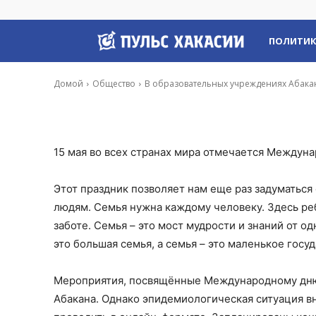
Международного
Пульс
ПОЛИТИ
-
Константин Обеленский
14 Май, 2020 8:10
Хакасии
Домой
Общество
В образовательных учреждениях Абака
15 мая во всех странах мира отмечается Междунар
Этот праздник позволяет нам еще раз задуматься
людям. Семья нужна каждому человеку. Здесь ре
заботе. Семья – это мост мудрости и знаний от од
это большая семья, а семья – это маленькое госу
Мероприятия, посвящённые Международному дню 
Абакана. Однако эпидемиологическая ситуация в