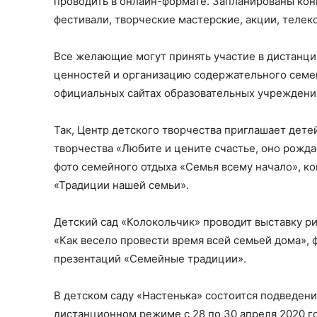
проводить в онлайн-формате. Запланированы конк
фестивали, творческие мастерские, акции, телек
Все желающие могут принять участие в дистанц
ценностей и организацию содержательного семе
официальных сайтах образовательных учреждени
Так, Центр детского творчества приглашает дете
творчества «Любите и цените счастье, оно рождае
фото семейного отдыха «Семья всему начало», ко
«Традиции нашей семьи».
Детский сад «Колокольчик» проводит выставку р
«Как весело провести время всей семьей дома», ф
презентаций «Семейные традиции».
В детском саду «Настенька» состоится подведени
дистанционном режиме с 28 по 30 апреля 2020 г