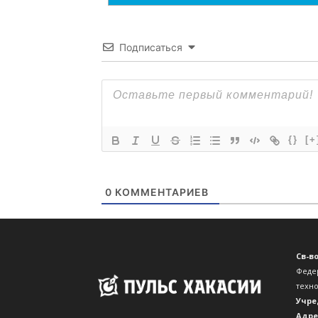
Подписаться
{}
[+
0
КОММЕНТАРИЕВ
Св-в
Феде
техн
Учре
Адре