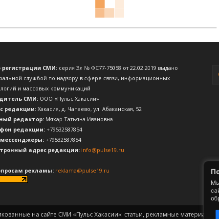
о регистрации СМИ:
серия Эл № ФС77-75058 от 22.02.2019 выдано
ральной службой по надзору в сфере связи, информационных
ологий и массовых коммуникаций
дитель СМИ:
ООО «Пульс Хакасии»
с редакции:
Хакасия, д. Чапаево, ул. Абаканская, 52
ный редактор:
Мяхар Татьяна Ивановна
фон редакции:
+79532587854
 мессенджеры:
+79532587854
тронный адрес редакции:
info@pulse19.ru
опросам рекламы:
reklama@pulse19.ru
По
Мы
са
об
икованные на сайте СМИ «Пульс Хакасии»: статьи, рекламные материалы, 