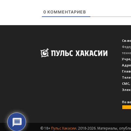
0
КОММЕНТАРИЕВ
Св-в
Феде
техн
Учре
Адре
Глав
Теле
CМС,
Элек
По в
© 18+
Пульс Хакасии
. 2018-2026. Материалы, опубл