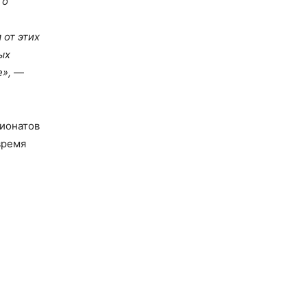
го
 от этих
ых
е»,
—
пионатов
время