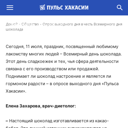
Опрос выходного дня в честь Всемирного
дня шоколада
-
Домой
Общество
Опрос выходного дня в честь Всемирного дня
Ирина Гусева
11 Июл, 2020 11:00
шоколада
Сегодня, 11 июля, праздник, посвященный любимому
лакомству многих людей – Всемирный день шоколада.
Этот день сладкоежек и тех, чья сфера деятельности
связана с его производством или продажей.
Поднимает ли шоколад настроение и является ли
гормоном радости – в опросе выходного дня «Пульса
Хакасии».
Елена Захарова, врач-диетолог:
–
Настоящий шоколад изготавливается из какао-