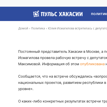
Госдумы Надеж
Пульс
ПОЛИТИ
-
Владимир Данилов
4 Мар, 2020 12:50
Хакасии
Домой
Политика
Юлия Исмагилова встретилась с депута
Постоянный представитель Хакасии в Москве, а 
Исмагилова провела рабочую встречу с депутато
Максимовой. Информация об этом
опубликована
н
Сообщается, что на встрече обсуждались «вопро
национальных проектов, развитием республики 
уровне».
О каких-либо конкретных результатах встречи т