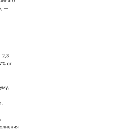
ринято
», —
 2,3
7% от
уму,
».
ь
полнения