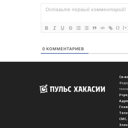
{}
[+
0
КОММЕНТАРИЕВ
Св-в
Феде
техн
Учре
Адре
Глав
Теле
CМС,
Элек