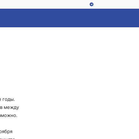
 годы.
ов между
зможно.
ноября