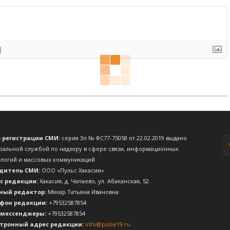
]
о регистрации СМИ:
серия Эл № ФС77-75058 от 22.02.2019 выдано
ральной службой по надзору в сфере связи, информационных
ологий и массовых коммуникаций
дитель СМИ:
ООО «Пульс Хакасии»
с редакции:
Хакасия, д. Чапаево, ул. Абаканская, 52
ный редактор:
Мяхар Татьяна Ивановна
фон редакции:
+79532587854
 мессенджеры:
+79532587854
тронный адрес редакции:
info@pulse19.ru